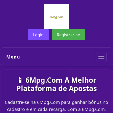
Login
Registrar-se
Menu
📱 6Mpg.Com A Melhor
Plataforma de Apostas
Cadastre-se na 6Mpg.Com para ganhar bônus no
cadastro e em cada recarga. Com a 6Mpg.Com,