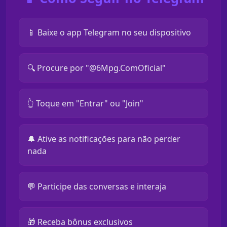
📱 Baixe o app Telegram no seu dispositivo
🔍 Procure por "@6Mpg.ComOficial"
👆 Toque em "Entrar" ou "Join"
🔔 Ative as notificações para não perder
nada
💬 Participe das conversas e interaja
🎁 Receba bônus exclusivos