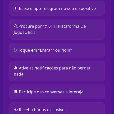
📱 Baixe o app Telegram no seu dispositivo
🔍 Procure por "@6HH Plataforma De
JogosOficial"
👆 Toque em "Entrar" ou "Join"
🔔 Ative as notificações para não perder
nada
💬 Participe das conversas e interaja
🎁 Receba bônus exclusivos