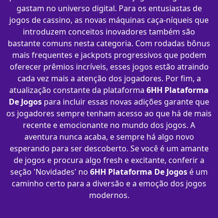
gastam no universo digital. Para os entusiastas de
jogos de cassino, as novas máquinas caça-níqueis que
introduzem conceitos inovadores também são
bastante comuns nesta categoria. Com rodadas bônus
mais frequentes e jackpots progressivos que podem
oferecer prêmios incríveis, esses jogos estão atraindo
cada vez mais a atenção dos jogadores. Por fim, a
atualização constante da plataforma
6HH Plataforma
De Jogos
para incluir essas novas adições garante que
os jogadores sempre tenham acesso ao que há de mais
recente e emocionante no mundo dos jogos. A
aventura nunca acaba, e sempre há algo novo
esperando para ser descoberto. Se você é um amante
de jogos e procura algo fresh e excitante, conferir a
seção 'Novidades' no
6HH Plataforma De Jogos
é um
caminho certo para a diversão e a emoção dos jogos
modernos.