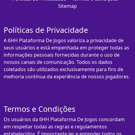
Sitemap
Políticas de Privacidade
A 6HH Plataforma De Jogos valoriza a privacidade de
seus usuários e está empenhada em proteger todas as
informações pessoais fornecidas durante o uso de
nossos canais de comunicação. Todos os dados
coletados são utilizados exclusivamente para fins de
melhoria contínua da experiência de nossos jogadores.
Termos e Condições
Os usuários da 6HH Plataforma De Jogos concordam
em respeitar todas as regras e regulamentos
estabelecidos. É importante ler e entender todos os