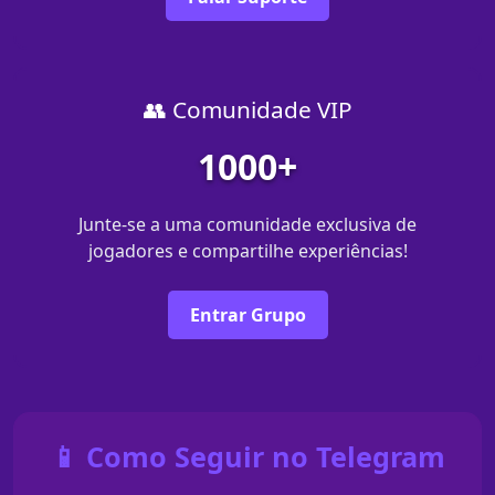
👥 Comunidade VIP
1000+
Junte-se a uma comunidade exclusiva de
jogadores e compartilhe experiências!
Entrar Grupo
📱 Como Seguir no Telegram