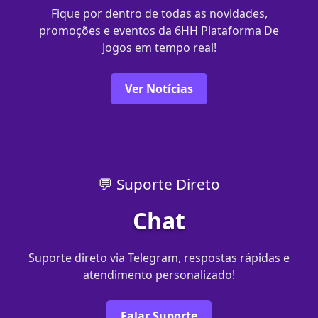
Fique por dentro de todas as novidades,
promoções e eventos da 6HH Plataforma De
Jogos em tempo real!
Ver Notícias
💬 Suporte Direto
Chat
Suporte direto via Telegram, respostas rápidas e
atendimento personalizado!
Falar Suporte