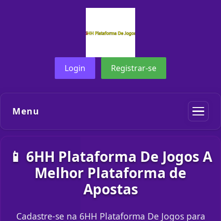
Login
Registrar-se
Menu
📱 6HH Plataforma De Jogos A
Melhor Plataforma de
Apostas
Cadastre-se na 6HH Plataforma De Jogos para