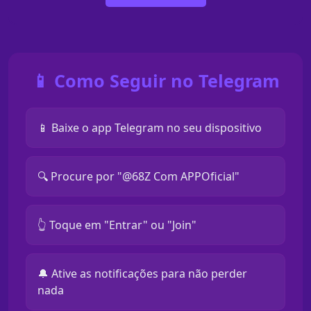
📱 Como Seguir no Telegram
📱 Baixe o app Telegram no seu dispositivo
🔍 Procure por "@68Z Com APPOficial"
👆 Toque em "Entrar" ou "Join"
🔔 Ative as notificações para não perder
nada