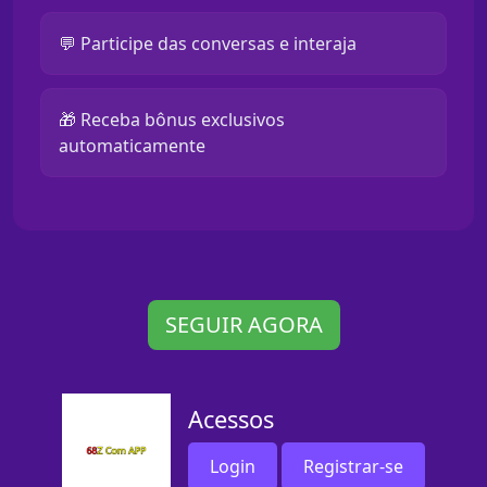
💬 Participe das conversas e interaja
🎁 Receba bônus exclusivos
automaticamente
SEGUIR AGORA
Acessos
Login
Registrar-se