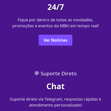
24/7
Fique por dentro de todas as novidades,
promoções e eventos da 68Brl em tempo real!
Ver Notícias
💬 Suporte Direto
Chat
Suporte direto via Telegram, respostas rápidas e
atendimento personalizado!