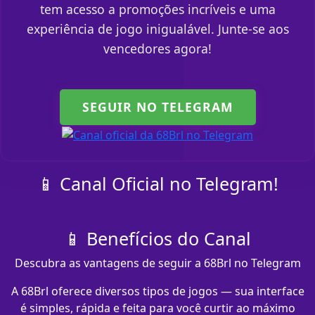
tem acesso a promoções incríveis e uma
experiência de jogo inigualável. Junte-se aos
vencedores agora!
SEGUIR NO TELEGRAM
📱 Canal Oficial no Telegram!
📱 Benefícios do Canal
Descubra as vantagens de seguir a 68Brl no Telegram
A 68Brl oferece diversos tipos de jogos — sua interface
é simples, rápida e feita para você curtir ao máximo