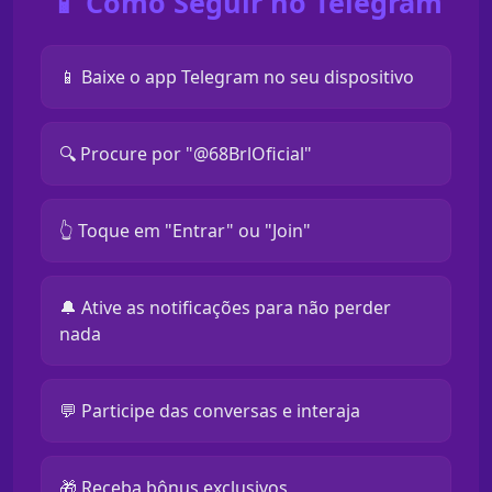
📱 Como Seguir no Telegram
📱 Baixe o app Telegram no seu dispositivo
🔍 Procure por "@68BrlOficial"
👆 Toque em "Entrar" ou "Join"
🔔 Ative as notificações para não perder
nada
💬 Participe das conversas e interaja
🎁 Receba bônus exclusivos