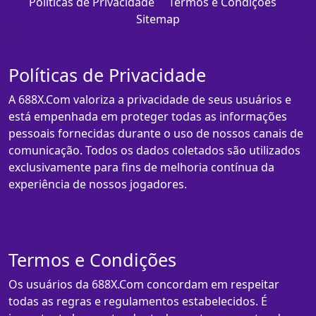
Políticas de Privacidade
Termos e Condições
Sitemap
Políticas de Privacidade
A 688X.Com valoriza a privacidade de seus usuários e
está empenhada em proteger todas as informações
pessoais fornecidas durante o uso de nossos canais de
comunicação. Todos os dados coletados são utilizados
exclusivamente para fins de melhoria contínua da
experiência de nossos jogadores.
Termos e Condições
Os usuários da 688X.Com concordam em respeitar
todas as regras e regulamentos estabelecidos. É