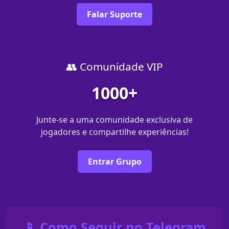
Falar Suporte
👥 Comunidade VIP
1000+
Junte-se a uma comunidade exclusiva de
jogadores e compartilhe experiências!
Entrar Grupo
📱 Como Seguir no Telegram