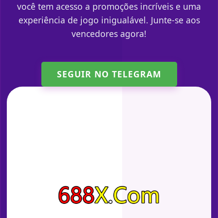
você tem acesso a promoções incríveis e uma
experiência de jogo inigualável. Junte-se aos
vencedores agora!
SEGUIR NO TELEGRAM