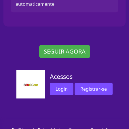
automaticamente
SEGUIR AGORA
Acessos
Login
Registrar-se