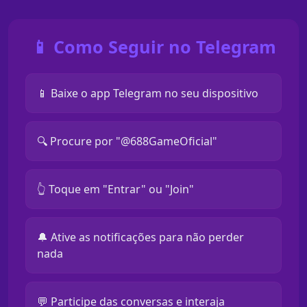
📱 Como Seguir no Telegram
📱 Baixe o app Telegram no seu dispositivo
🔍 Procure por "@688GameOficial"
👆 Toque em "Entrar" ou "Join"
🔔 Ative as notificações para não perder
nada
💬 Participe das conversas e interaja