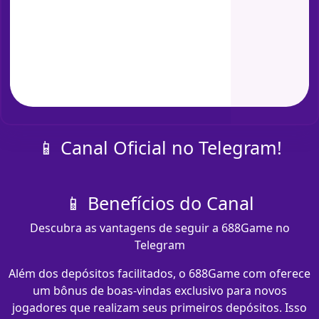
📱 Canal Oficial no Telegram!
📱 Benefícios do Canal
Descubra as vantagens de seguir a 688Game no
Telegram
Além dos depósitos facilitados, o 688Game com​ oferece
um bônus de boas-vindas exclusivo para novos
jogadores que realizam seus primeiros depósitos. Isso