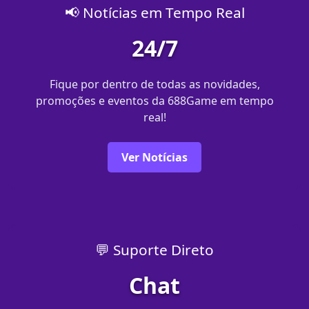
📢 Notícias em Tempo Real
24/7
Fique por dentro de todas as novidades,
promoções e eventos da 688Game em tempo
real!
Ver Notícias
💬 Suporte Direto
Chat