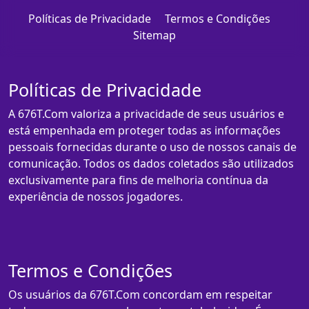
Políticas de Privacidade
Termos e Condições
Sitemap
Políticas de Privacidade
A 676T.Com valoriza a privacidade de seus usuários e
está empenhada em proteger todas as informações
pessoais fornecidas durante o uso de nossos canais de
comunicação. Todos os dados coletados são utilizados
exclusivamente para fins de melhoria contínua da
experiência de nossos jogadores.
Termos e Condições
Os usuários da 676T.Com concordam em respeitar