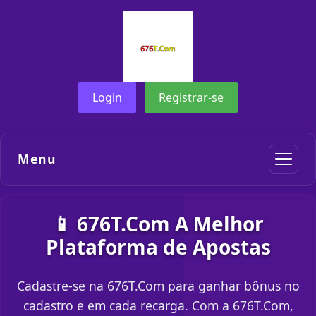
Login
Registrar-se
Menu
📱 676T.Com A Melhor
Plataforma de Apostas
Cadastre-se na 676T.Com para ganhar bônus no
cadastro e em cada recarga. Com a 676T.Com,