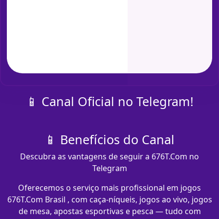
📱 Canal Oficial no Telegram!
📱 Benefícios do Canal
Descubra as vantagens de seguir a 676T.Com no
Telegram
Oferecemos o serviço mais profissional em jogos
676T.Com Brasil , com caça-níqueis, jogos ao vivo, jogos
de mesa, apostas esportivas e pesca — tudo com