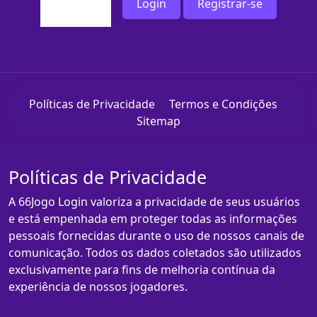
Login
Registrar-se
Políticas de Privacidade
Termos e Condições
Sitemap
Políticas de Privacidade
A 66Jogo Login valoriza a privacidade de seus usuários
e está empenhada em proteger todas as informações
pessoais fornecidas durante o uso de nossos canais de
comunicação. Todos os dados coletados são utilizados
exclusivamente para fins de melhoria contínua da
experiência de nossos jogadores.