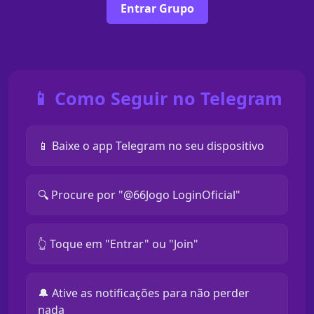
Entrar Grupo
📱 Como Seguir no Telegram
📱 Baixe o app Telegram no seu dispositivo
🔍 Procure por "@66Jogo LoginOficial"
👆 Toque em "Entrar" ou "Join"
🔔 Ative as notificações para não perder
nada