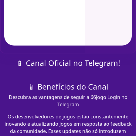
📱 Canal Oficial no Telegram!
📱 Benefícios do Canal
Descubra as vantagens de seguir a 66Jogo Login no
Telegram
Os desenvolvedores de jogos estão constantemente
inovando e atualizando jogos em resposta ao feedback
da comunidade. Esses updates não só introduzem