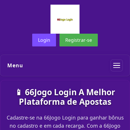
Login
Registrar-se
Menu
📱 66Jogo Login A Melhor
Plataforma de Apostas
Cadastre-se na 66Jogo Login para ganhar bônus
no cadastro e em cada recarga. Com a 66Jogo