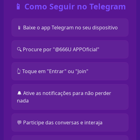
📱 Como Seguir no Telegram
📱 Baixe o app Telegram no seu dispositivo
🔍 Procure por "@666U APPOficial"
👆 Toque em "Entrar" ou "Join"
🔔 Ative as notificações para não perder
nada
💬 Participe das conversas e interaja