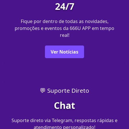
24/7
Fique por dentro de todas as novidades,
promoções e eventos da 666U APP em tempo
real!
Ver Notícias
💬 Suporte Direto
Chat
Suporte direto via Telegram, respostas rápidas e
atendimento personalizado!