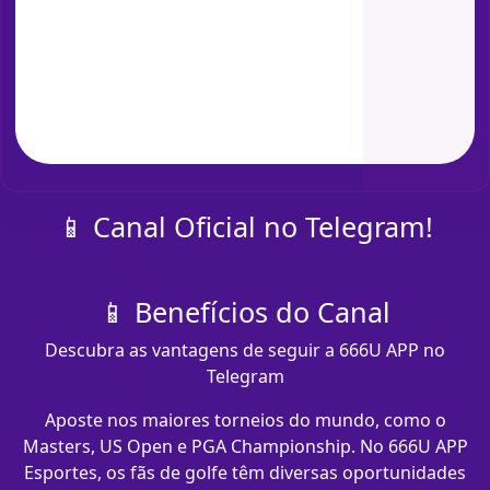
📱 Canal Oficial no Telegram!
📱 Benefícios do Canal
Descubra as vantagens de seguir a 666U APP no
Telegram
Aposte nos maiores torneios do mundo, como o
Masters, US Open e PGA Championship. No 666U APP
Esportes, os fãs de golfe têm diversas oportunidades