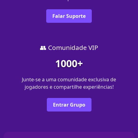
Falar Suporte
👥 Comunidade VIP
1000+
Junte-se a uma comunidade exclusiva de
jogadores e compartilhe experiências!
Entrar Grupo