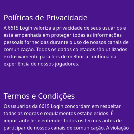
Políticas de Privacidade
A 6615 Login valoriza a privacidade de seus usuários e
está empenhada em proteger todas as informações
pessoais fornecidas durante o uso de nossos canais de
comunicação. Todos os dados coletados são utilizados
exclusivamente para fins de melhoria contínua da
experiência de nossos jogadores.
Termos e Condições
Os usuários da 6615 Login concordam em respeitar
todas as regras e regulamentos estabelecidos. É
importante ler e entender todos os termos antes de
participar de nossos canais de comunicação. A violação