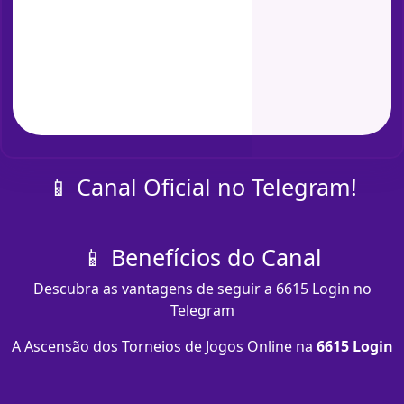
📱 Canal Oficial no Telegram!
📱 Benefícios do Canal
Descubra as vantagens de seguir a 6615 Login no
Telegram
A Ascensão dos Torneios de Jogos Online na
6615 Login