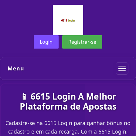
Login
Registrar-se
Menu
📱 6615 Login A Melhor
Plataforma de Apostas
Cadastre-se na 6615 Login para ganhar bônus no
cadastro e em cada recarga. Com a 6615 Login,