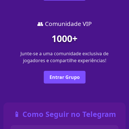
👥 Comunidade VIP
1000+
Junte-se a uma comunidade exclusiva de
jogadores e compartilhe experiências!
Entrar Grupo
📱 Como Seguir no Telegram