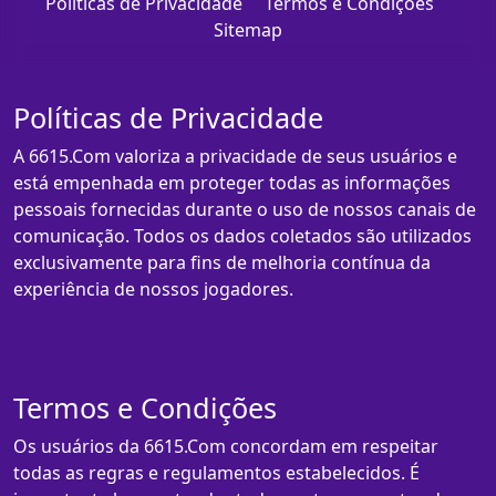
Políticas de Privacidade
Termos e Condições
Sitemap
Políticas de Privacidade
A 6615.Com valoriza a privacidade de seus usuários e
está empenhada em proteger todas as informações
pessoais fornecidas durante o uso de nossos canais de
comunicação. Todos os dados coletados são utilizados
exclusivamente para fins de melhoria contínua da
experiência de nossos jogadores.
Termos e Condições
Os usuários da 6615.Com concordam em respeitar
todas as regras e regulamentos estabelecidos. É