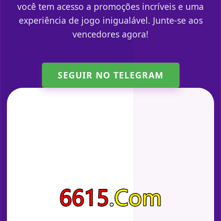
você tem acesso a promoções incríveis e uma
experiência de jogo inigualável. Junte-se aos
vencedores agora!
SEGUIR NO TELEGRAM