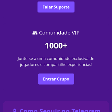
Falar Suporte
👥 Comunidade VIP
1000+
Junte-se a uma comunidade exclusiva de
jogadores e compartilhe experiências!
Entrar Grupo
📱 Como Seguir no Telegram