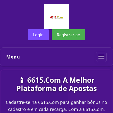
Login
Registrar-se
Menu
📱 6615.Com A Melhor
Plataforma de Apostas
Cadastre-se na 6615.Com para ganhar bônus no
cadastro e em cada recarga. Com a 6615.Com,