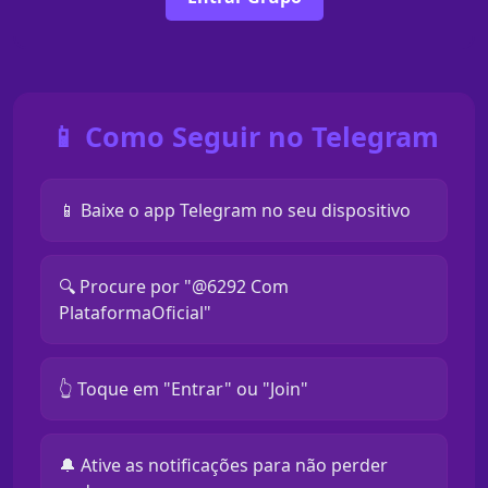
📱 Como Seguir no Telegram
📱 Baixe o app Telegram no seu dispositivo
🔍 Procure por "@6292 Com
PlataformaOficial"
👆 Toque em "Entrar" ou "Join"
🔔 Ative as notificações para não perder