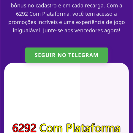
bônus no cadastro e em cada recarga. Com a
6292 Com Plataforma, você tem acesso a
promoções incríveis e uma experiência de jogo
inigualável. Junte-se aos vencedores agora!
SEGUIR NO TELEGRAM