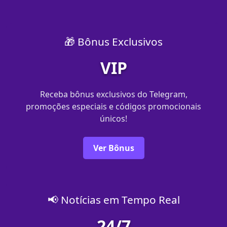
🎁 Bônus Exclusivos
VIP
Receba bônus exclusivos do Telegram,
promoções especiais e códigos promocionais
únicos!
Ver Bônus
📢 Notícias em Tempo Real
24/7