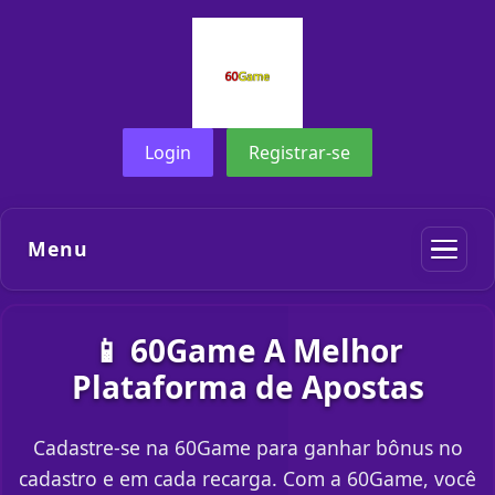
Login
Registrar-se
Menu
📱 60Game A Melhor
Plataforma de Apostas
Cadastre-se na 60Game para ganhar bônus no
cadastro e em cada recarga. Com a 60Game, você