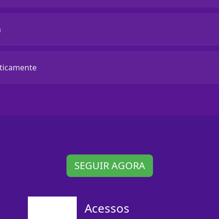
a
aticamente
SEGUIR AGORA
Acessos