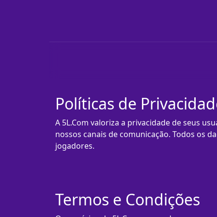
Políticas de Privacida
A 5L.Com valoriza a privacidade de seus us
nossos canais de comunicação. Todos os dad
jogadores.
Termos e Condições