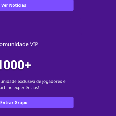
Ver Notícias
Comunidade VIP
1000+
unidade exclusiva de jogadores e
rtilhe experiências!
Entrar Grupo