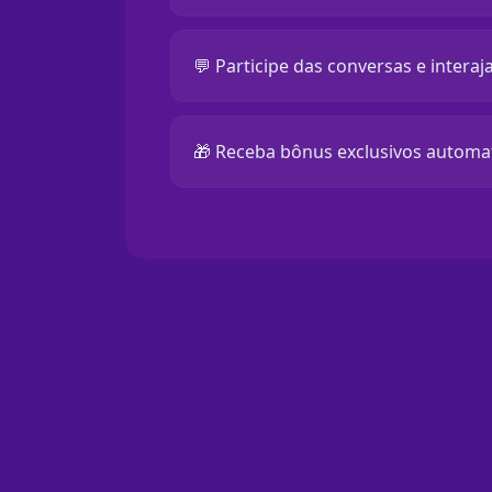
💬 Participe das conversas e interaj
🎁 Receba bônus exclusivos autom