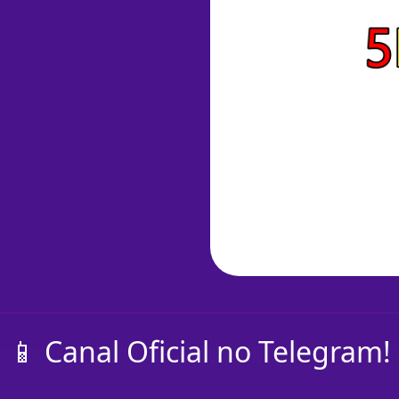
📱 Canal Oficial no Telegram!