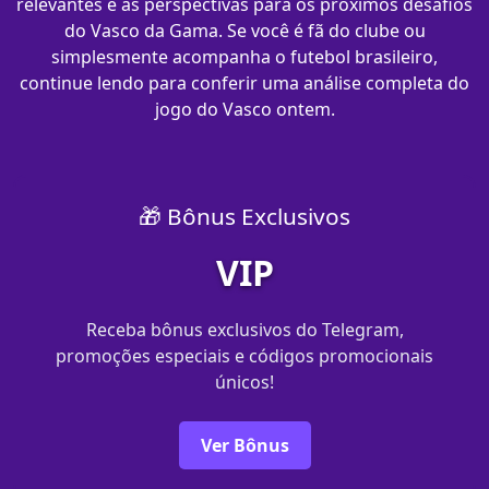
relevantes e as perspectivas para os próximos desafios
do Vasco da Gama. Se você é fã do clube ou
simplesmente acompanha o futebol brasileiro,
continue lendo para conferir uma análise completa do
jogo do Vasco ontem.
🎁 Bônus Exclusivos
VIP
Receba bônus exclusivos do Telegram,
promoções especiais e códigos promocionais
únicos!
Ver Bônus