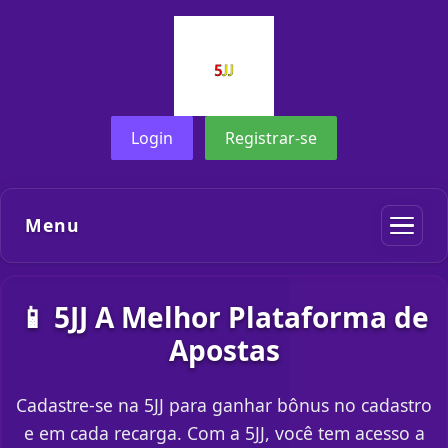
Login
Registrar-se
Menu
📱 5JJ A Melhor Plataforma de
Apostas
Cadastre-se na 5JJ para ganhar bônus no cadastro
e em cada recarga. Com a 5JJ, você tem acesso a