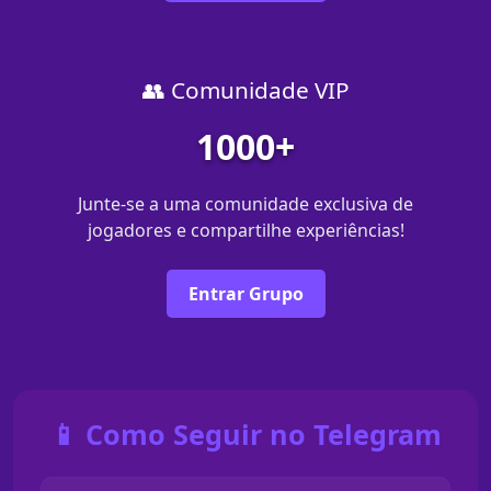
👥 Comunidade VIP
1000+
Junte-se a uma comunidade exclusiva de
jogadores e compartilhe experiências!
Entrar Grupo
📱 Como Seguir no Telegram