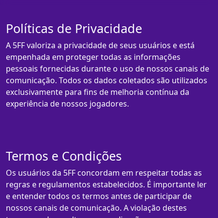
Políticas de Privacidade
A 5FF valoriza a privacidade de seus usuários e está
empenhada em proteger todas as informações
pessoais fornecidas durante o uso de nossos canais de
comunicação. Todos os dados coletados são utilizados
exclusivamente para fins de melhoria contínua da
experiência de nossos jogadores.
Termos e Condições
Os usuários da 5FF concordam em respeitar todas as
regras e regulamentos estabelecidos. É importante ler
e entender todos os termos antes de participar de
nossos canais de comunicação. A violação destes