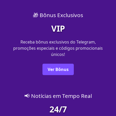
🎁 Bônus Exclusivos
VIP
Receba bônus exclusivos do Telegram,
promoções especiais e códigos promocionais
únicos!
Ver Bônus
📢 Notícias em Tempo Real
24/7