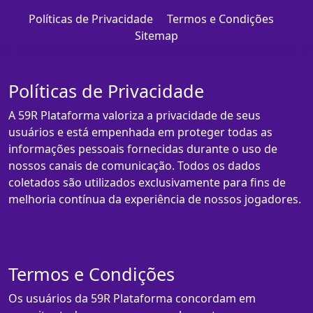
Políticas de Privacidade
Termos e Condições
Sitemap
Políticas de Privacidade
A 59R Plataforma valoriza a privacidade de seus
usuários e está empenhada em proteger todas as
informações pessoais fornecidas durante o uso de
nossos canais de comunicação. Todos os dados
coletados são utilizados exclusivamente para fins de
melhoria contínua da experiência de nossos jogadores.
Termos e Condições
Os usuários da 59R Plataforma concordam em