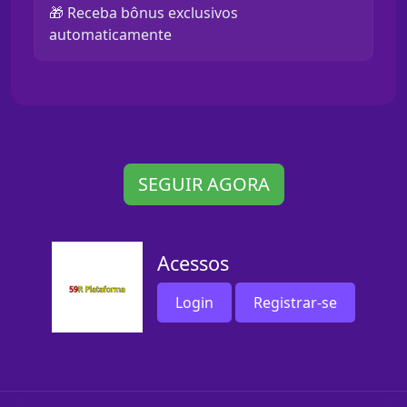
🎁 Receba bônus exclusivos
automaticamente
SEGUIR AGORA
Acessos
Login
Registrar-se