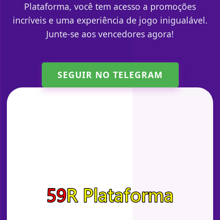
Plataforma, você tem acesso a promoções
incríveis e uma experiência de jogo inigualável.
Junte-se aos vencedores agora!
SEGUIR NO TELEGRAM