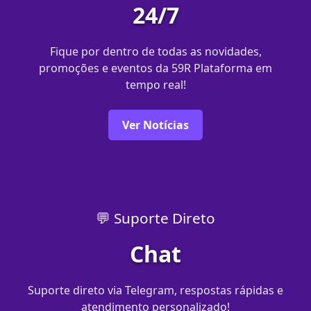
24/7
Fique por dentro de todas as novidades,
promoções e eventos da 59R Plataforma em
tempo real!
Ver Notícias
💬 Suporte Direto
Chat
Suporte direto via Telegram, respostas rápidas e
atendimento personalizado!