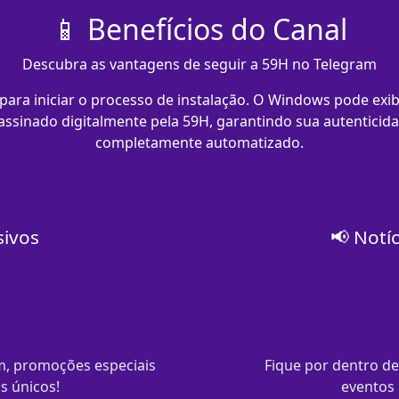
📱 Benefícios do Canal
Descubra as vantagens de seguir a 59H no Telegram
 para iniciar o processo de instalação. O Windows pode exib
i assinado digitalmente pela 59H, garantindo sua autentici
completamente automatizado.
sivos
📢 Notí
m, promoções especiais
Fique por dentro d
s únicos!
eventos