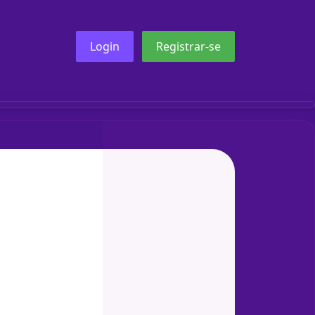
Login
Registrar-se