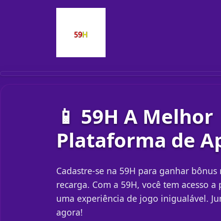
📱 59H A Melhor
Plataforma de A
Cadastre-se na 59H para ganhar bônus 
recarga. Com a 59H, você tem acesso a 
uma experiência de jogo inigualável. J
agora!