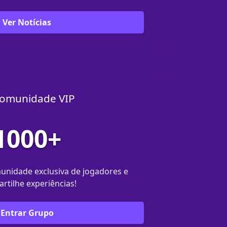
Ver Notícias
Comunidade VIP
1000+
unidade exclusiva de jogadores e
rtilhe experiências!
Entrar Grupo