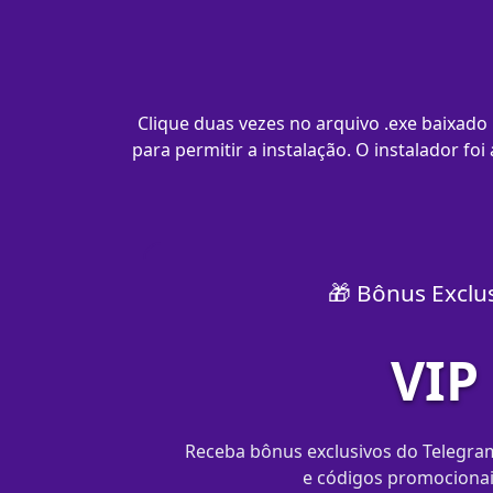
Clique duas vezes no arquivo .exe baixado
para permitir a instalação. O instalador fo
🎁 Bônus Exclu
VIP
Receba bônus exclusivos do Telegra
e códigos promocionai