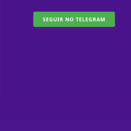
SEGUIR NO TELEGRAM