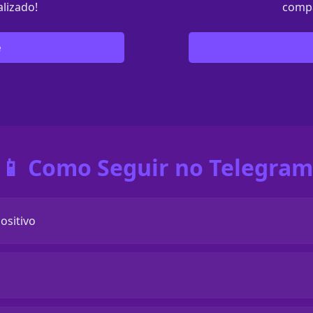
lizado!
compa
e
📱 Como Seguir no Telegram
ositivo