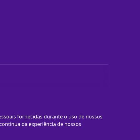
essoais fornecidas durante o uso de nossos
 contínua da experiência de nossos