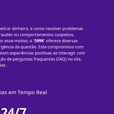
etirar dinheiro, e como resolver problemas
 fraudes ou comportamentos suspeitos,
 esse motivo, o '
599K
' oferece diversas
 urgência da questão. Este compromisso com
atam experiências positivas ao interagir com
eção de perguntas frequentes (FAQ) no site.
es .
cias em Tempo Real
24/7