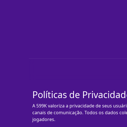
Políticas de Privacida
A 599K valoriza a privacidade de seus usuá
canais de comunicação. Todos os dados cole
jogadores.