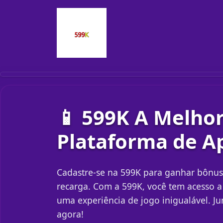
📱 599K A Melho
Plataforma de A
Cadastre-se na 599K para ganhar bônus
recarga. Com a 599K, você tem acesso a
uma experiência de jogo inigualável. J
agora!