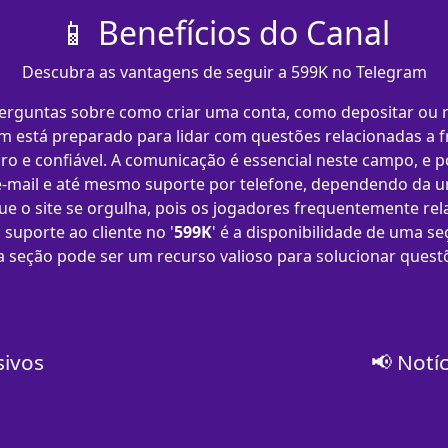
📱 Benefícios do Canal
Descubra as vantagens de seguir a 599K no Telegram
erguntas sobre como criar uma conta, como depositar ou r
ém está preparado para lidar com questões relacionadas a
e confiável. A comunicação é essencial neste campo, e por
, e-mail e até mesmo suporte por telefone, dependendo da
ue o site se orgulha, pois os jogadores frequentemente rel
suporte ao cliente no '
599K
' é a disponibilidade de uma s
a seção pode ser um recurso valioso para solucionar questõ
sivos
📢 Notí