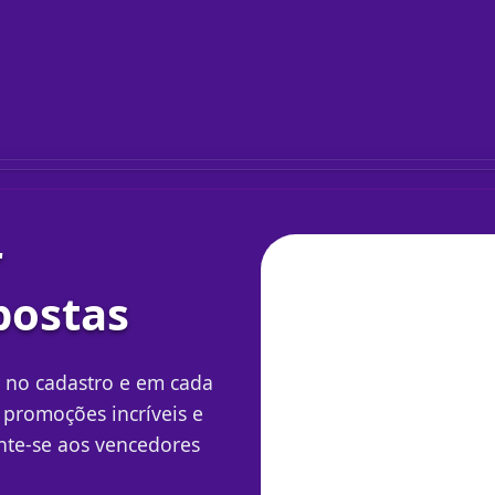
r
postas
 no cadastro e em cada
 promoções incríveis e
unte-se aos vencedores