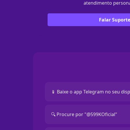
atendimento persona
Falar Suport
📱 Baixe o app Telegram no seu disp
🔍 Procure por "@599KOficial"