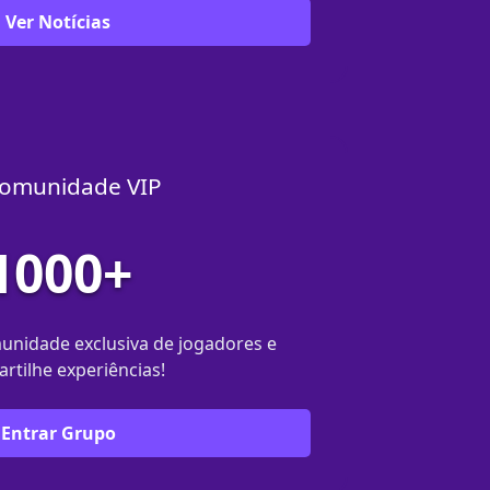
Ver Notícias
Comunidade VIP
1000+
unidade exclusiva de jogadores e
rtilhe experiências!
Entrar Grupo