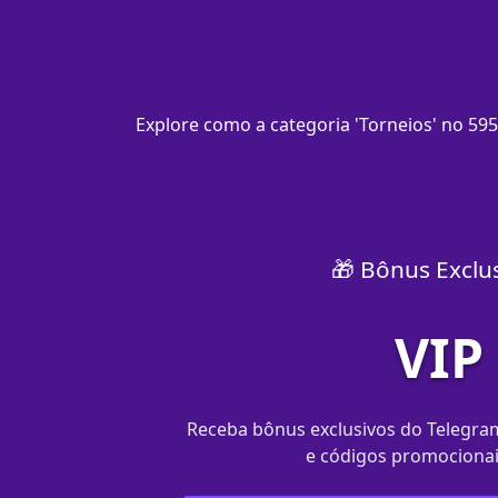
Explore como a categoria 'Torneios' no 5
🎁 Bônus Exclu
VIP
Receba bônus exclusivos do Telegra
e códigos promocionai