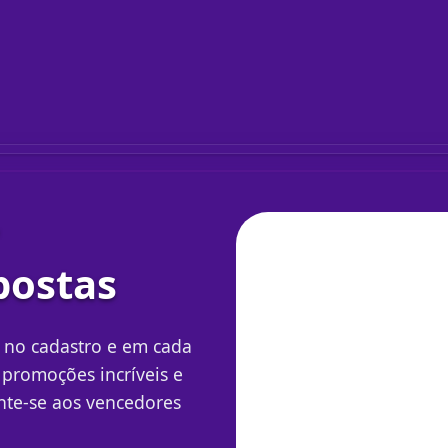
postas
 no cadastro e em cada
 promoções incríveis e
unte-se aos vencedores