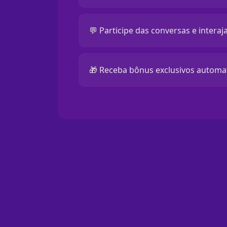
💬 Participe das conversas e interaj
🎁 Receba bônus exclusivos autom