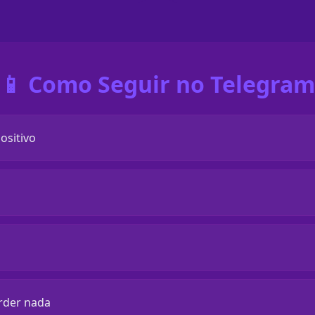
📱 Como Seguir no Telegram
ositivo
erder nada