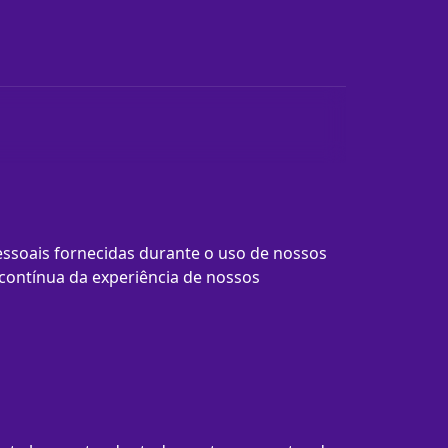
essoais fornecidas durante o uso de nossos
 contínua da experiência de nossos