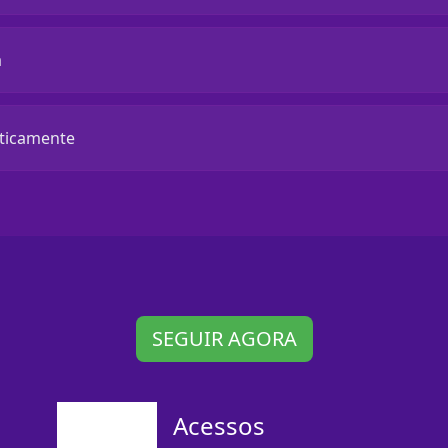
a
aticamente
SEGUIR AGORA
Acessos