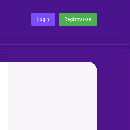
Login
Registrar-se