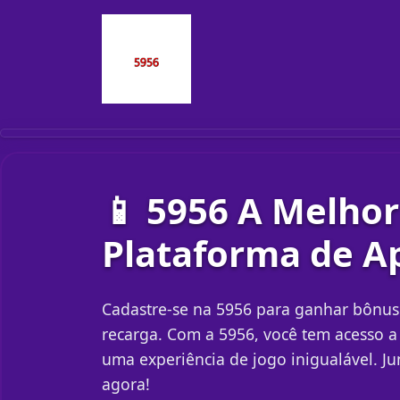
📱 5956 A Melhor
Plataforma de A
Cadastre-se na 5956 para ganhar bônus
recarga. Com a 5956, você tem acesso a
uma experiência de jogo inigualável. J
agora!