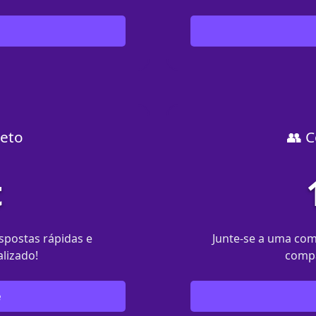
reto
👥 
t
espostas rápidas e
Junte-se a uma com
lizado!
compa
e