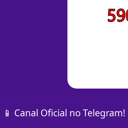
📱 Canal Oficial no Telegram!