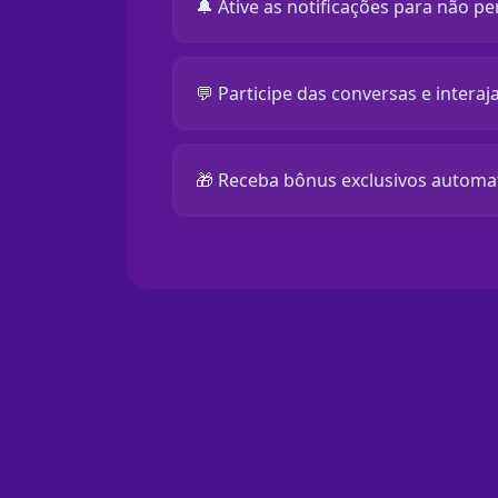
🔔 Ative as notificações para não p
💬 Participe das conversas e interaj
🎁 Receba bônus exclusivos autom