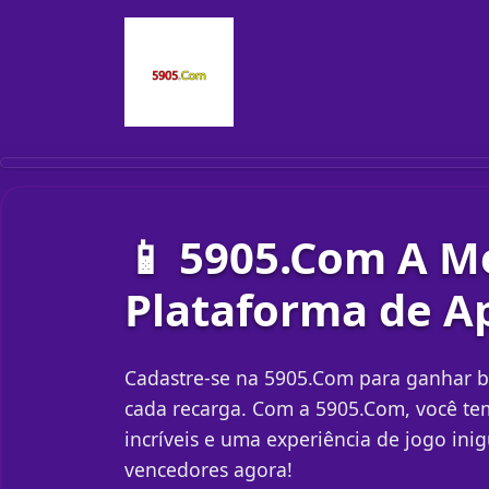
📱 5905.Com A M
Plataforma de A
Cadastre-se na 5905.Com para ganhar 
cada recarga. Com a 5905.Com, você t
incríveis e uma experiência de jogo inig
vencedores agora!