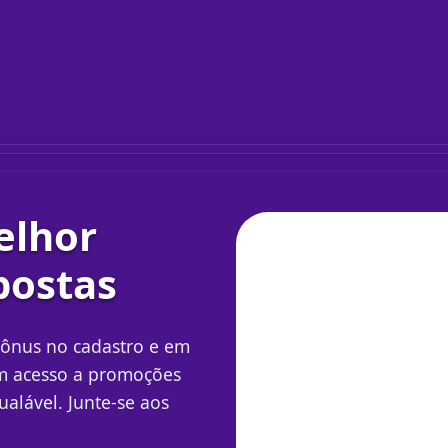
elhor
postas
bônus no cadastro e em
em acesso a promoções
ualável. Junte-se aos