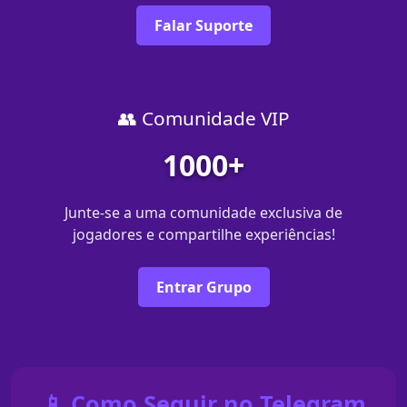
Falar Suporte
👥 Comunidade VIP
1000+
Junte-se a uma comunidade exclusiva de
jogadores e compartilhe experiências!
Entrar Grupo
📱 Como Seguir no Telegram