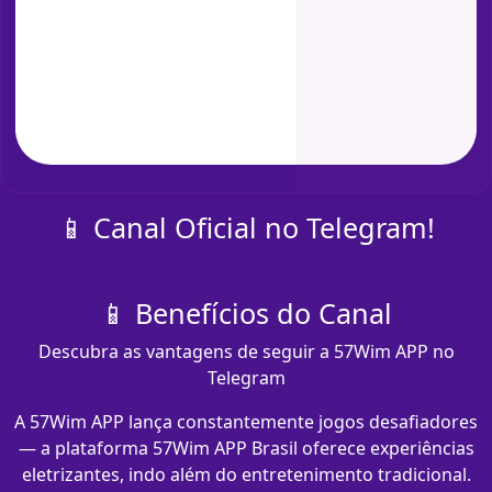
📱 Canal Oficial no Telegram!
📱 Benefícios do Canal
Descubra as vantagens de seguir a 57Wim APP no
Telegram
A 57Wim APP lança constantemente jogos desafiadores
— a plataforma 57Wim APP Brasil oferece experiências
eletrizantes, indo além do entretenimento tradicional.