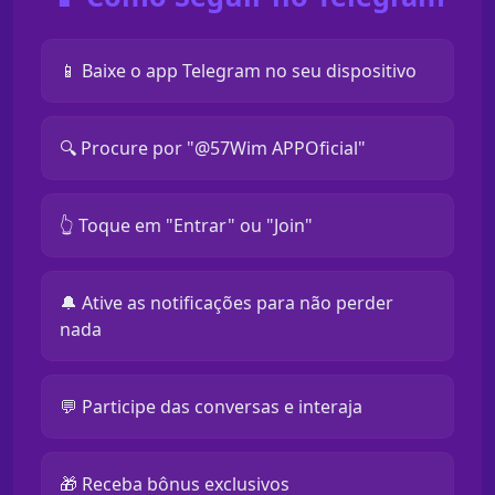
📱 Baixe o app Telegram no seu dispositivo
🔍 Procure por "@57Wim APPOficial"
👆 Toque em "Entrar" ou "Join"
🔔 Ative as notificações para não perder
nada
💬 Participe das conversas e interaja
🎁 Receba bônus exclusivos