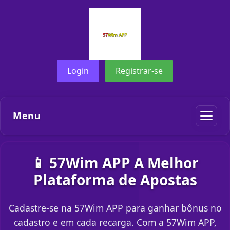
Login
Registrar-se
Menu
📱 57Wim APP A Melhor
Plataforma de Apostas
Cadastre-se na 57Wim APP para ganhar bônus no
cadastro e em cada recarga. Com a 57Wim APP,