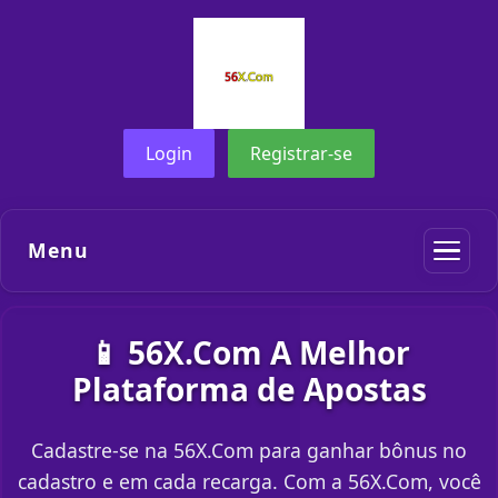
Login
Registrar-se
Menu
📱 56X.Com A Melhor
Plataforma de Apostas
Cadastre-se na 56X.Com para ganhar bônus no
cadastro e em cada recarga. Com a 56X.Com, você