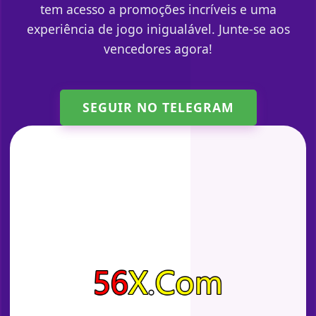
tem acesso a promoções incríveis e uma
experiência de jogo inigualável. Junte-se aos
vencedores agora!
SEGUIR NO TELEGRAM