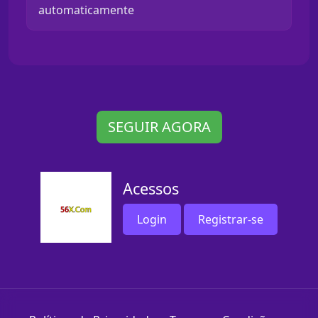
automaticamente
SEGUIR AGORA
Acessos
Login
Registrar-se