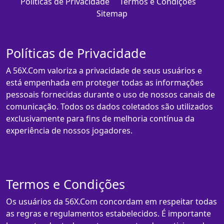
Políticas de Privacidade
Termos e Condições
Sitemap
Políticas de Privacidade
A 56X.Com valoriza a privacidade de seus usuários e
está empenhada em proteger todas as informações
pessoais fornecidas durante o uso de nossos canais de
comunicação. Todos os dados coletados são utilizados
exclusivamente para fins de melhoria contínua da
experiência de nossos jogadores.
Termos e Condições
Os usuários da 56X.Com concordam em respeitar todas
as regras e regulamentos estabelecidos. É importante