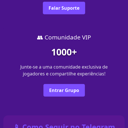
Falar Suporte
👥 Comunidade VIP
1000+
Junte-se a uma comunidade exclusiva de
jogadores e compartilhe experiências!
Entrar Grupo
📱 Como Seguir no Telegram