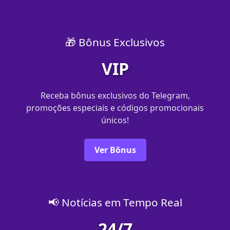
🎁 Bônus Exclusivos
VIP
Receba bônus exclusivos do Telegram,
promoções especiais e códigos promocionais
únicos!
Ver Bônus
📢 Notícias em Tempo Real
24/7