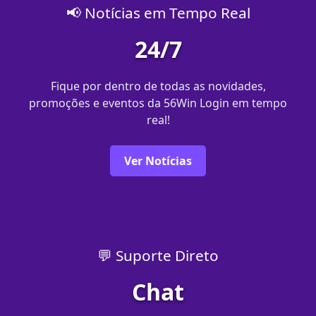
📢 Notícias em Tempo Real
24/7
Fique por dentro de todas as novidades,
promoções e eventos da 56Win Login em tempo
real!
Ver Notícias
💬 Suporte Direto
Chat