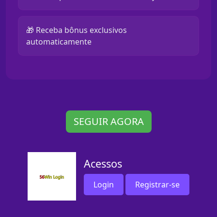
🎁 Receba bônus exclusivos
automaticamente
SEGUIR AGORA
Acessos
Login
Registrar-se