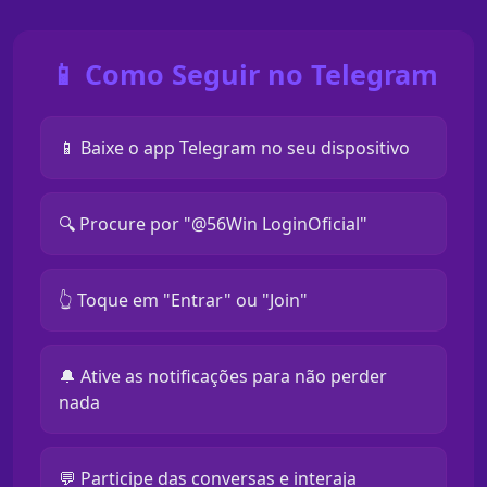
📱 Como Seguir no Telegram
📱 Baixe o app Telegram no seu dispositivo
🔍 Procure por "@56Win LoginOficial"
👆 Toque em "Entrar" ou "Join"
🔔 Ative as notificações para não perder
nada
💬 Participe das conversas e interaja