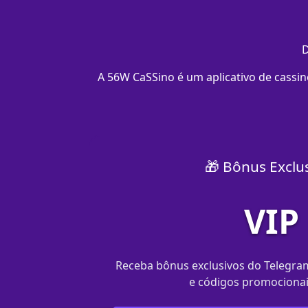
D
A 56W CaSSino é um aplicativo de cassin
🎁 Bônus Exclu
VIP
Receba bônus exclusivos do Telegra
e códigos promocionai