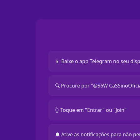
📱 Baixe o app Telegram no seu disp
🔍 Procure por "@56W CaSSinoOfici
👆 Toque em "Entrar" ou "Join"
🔔 Ative as notificações para não p