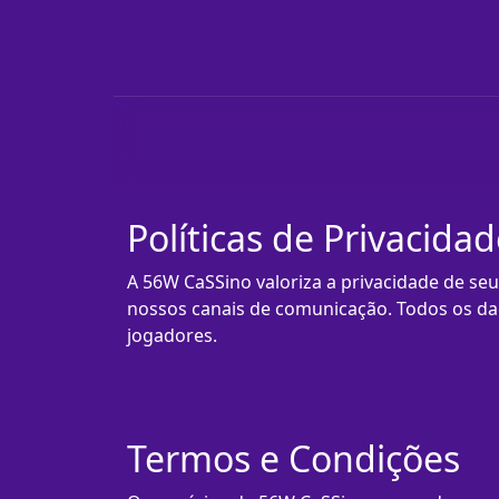
Políticas de Privacida
A 56W CaSSino valoriza a privacidade de se
nossos canais de comunicação. Todos os dad
jogadores.
Termos e Condições