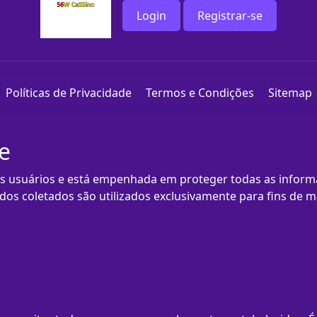
Login
Registrar-se
Políticas de Privacidade
Termos e Condições
Sitemap
de
us usuários e está empenhada em proteger todas as inform
os coletados são utilizados exclusivamente para fins de m