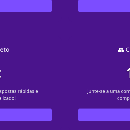
reto
👥 
t
espostas rápidas e
Junte-se a uma com
lizado!
compa
e