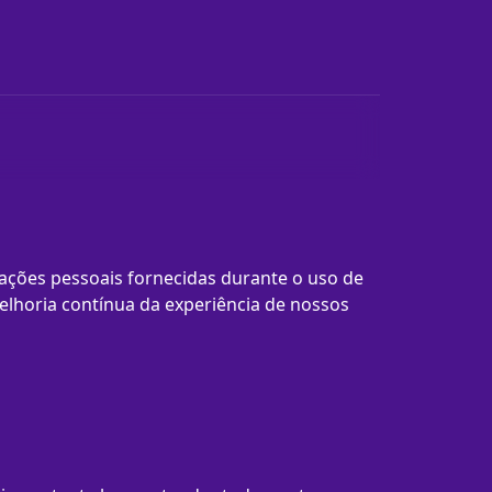
ações pessoais fornecidas durante o uso de
elhoria contínua da experiência de nossos