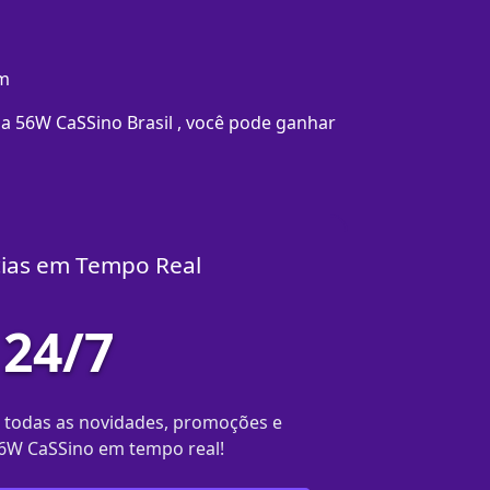
am
da 56W CaSSino Brasil , você pode ganhar
cias em Tempo Real
24/7
e todas as novidades, promoções e
6W CaSSino em tempo real!