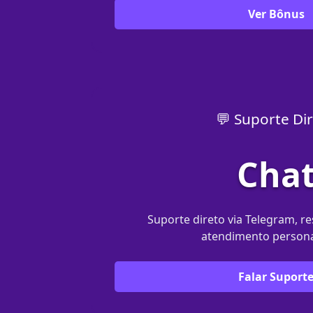
Ver Bônus
💬 Suporte Di
Cha
Suporte direto via Telegram, r
atendimento persona
Falar Suport