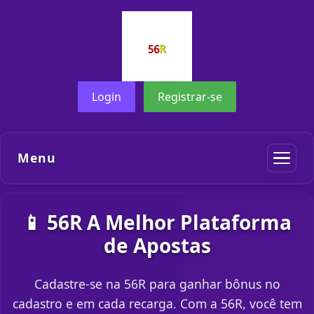
Login
Registrar-se
Menu
📱 56R A Melhor Plataforma
de Apostas
Cadastre-se na 56R para ganhar bônus no
cadastro e em cada recarga. Com a 56R, você tem