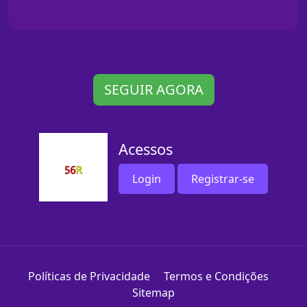
SEGUIR AGORA
Acessos
Login
Registrar-se
Políticas de Privacidade
Termos e Condições
Sitemap