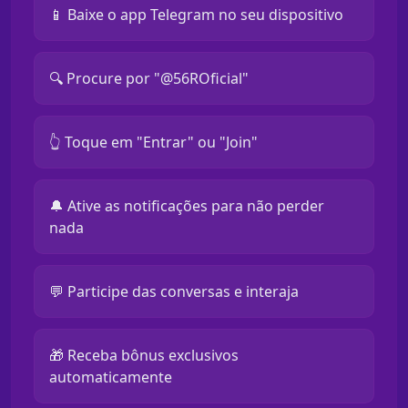
📱 Baixe o app Telegram no seu dispositivo
🔍 Procure por "@56ROficial"
👆 Toque em "Entrar" ou "Join"
🔔 Ative as notificações para não perder
nada
💬 Participe das conversas e interaja
🎁 Receba bônus exclusivos
automaticamente