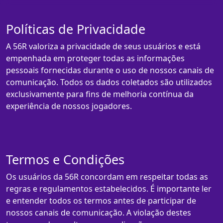
Políticas de Privacidade
A 56R valoriza a privacidade de seus usuários e está
empenhada em proteger todas as informações
pessoais fornecidas durante o uso de nossos canais de
comunicação. Todos os dados coletados são utilizados
exclusivamente para fins de melhoria contínua da
experiência de nossos jogadores.
Termos e Condições
Os usuários da 56R concordam em respeitar todas as
regras e regulamentos estabelecidos. É importante ler
e entender todos os termos antes de participar de
nossos canais de comunicação. A violação destes