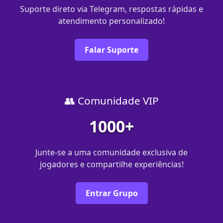
Suporte direto via Telegram, respostas rápidas e
atendimento personalizado!
Falar Suporte
👥 Comunidade VIP
1000+
Junte-se a uma comunidade exclusiva de
jogadores e compartilhe experiências!
Entrar Grupo