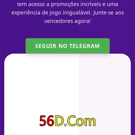
tem acesso a promoções incríveis e uma
experiência de jogo inigualável. Junte-se aos
vencedores agora!
SEGUIR NO TELEGRAM