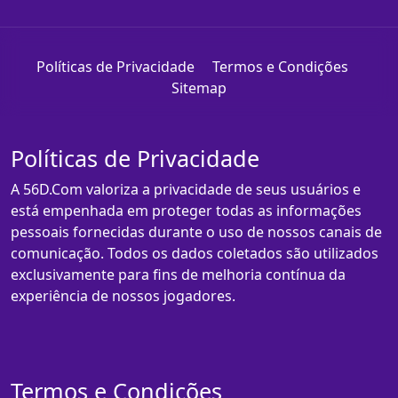
Políticas de Privacidade
Termos e Condições
Sitemap
Políticas de Privacidade
A 56D.Com valoriza a privacidade de seus usuários e
está empenhada em proteger todas as informações
pessoais fornecidas durante o uso de nossos canais de
comunicação. Todos os dados coletados são utilizados
exclusivamente para fins de melhoria contínua da
experiência de nossos jogadores.
Termos e Condições