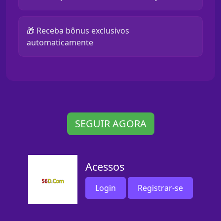
🎁 Receba bônus exclusivos
automaticamente
SEGUIR AGORA
Acessos
Login
Registrar-se