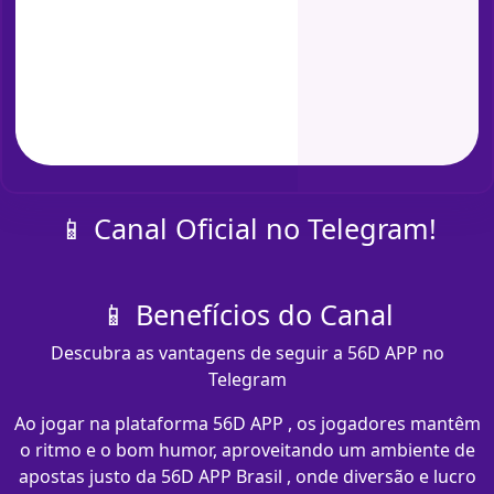
📱 Canal Oficial no Telegram!
📱 Benefícios do Canal
Descubra as vantagens de seguir a 56D APP no
Telegram
Ao jogar na plataforma 56D APP , os jogadores mantêm
o ritmo e o bom humor, aproveitando um ambiente de
apostas justo da 56D APP Brasil , onde diversão e lucro