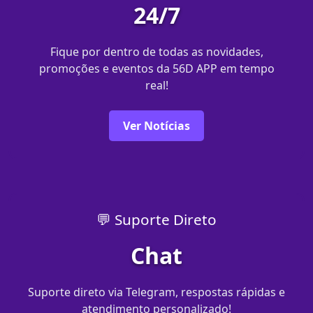
24/7
Fique por dentro de todas as novidades,
promoções e eventos da 56D APP em tempo
real!
Ver Notícias
💬 Suporte Direto
Chat
Suporte direto via Telegram, respostas rápidas e
atendimento personalizado!