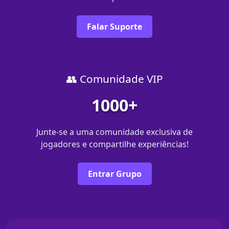
Falar Suporte
👥 Comunidade VIP
1000+
Junte-se a uma comunidade exclusiva de
jogadores e compartilhe experiências!
Entrar Grupo