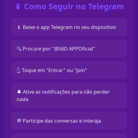
📱 Como Seguir no Telegram
📱 Baixe o app Telegram no seu dispositivo
🔍 Procure por "@56D APPOficial"
👆 Toque em "Entrar" ou "Join"
🔔 Ative as notificações para não perder
nada
💬 Participe das conversas e interaja