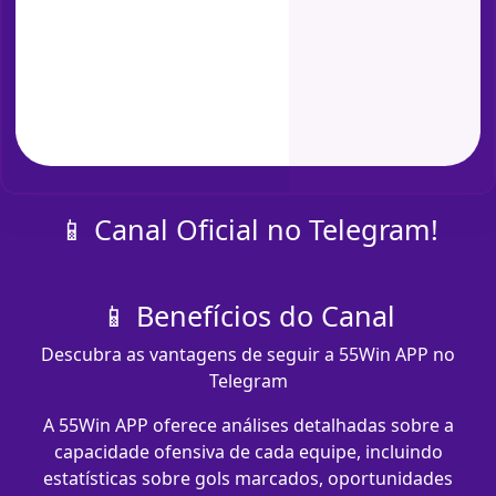
📱 Canal Oficial no Telegram!
📱 Benefícios do Canal
Descubra as vantagens de seguir a 55Win APP no
Telegram
A 55Win APP oferece análises detalhadas sobre a
capacidade ofensiva de cada equipe, incluindo
estatísticas sobre gols marcados, oportunidades