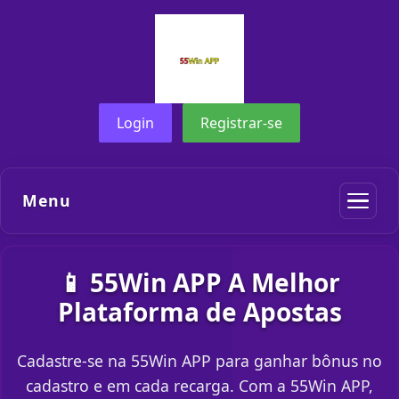
Login
Registrar-se
Menu
📱 55Win APP A Melhor
Plataforma de Apostas
Cadastre-se na 55Win APP para ganhar bônus no
cadastro e em cada recarga. Com a 55Win APP,