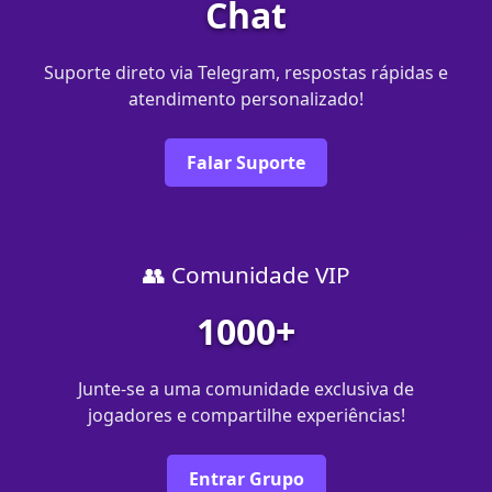
Chat
Suporte direto via Telegram, respostas rápidas e
atendimento personalizado!
Falar Suporte
👥 Comunidade VIP
1000+
Junte-se a uma comunidade exclusiva de
jogadores e compartilhe experiências!
Entrar Grupo