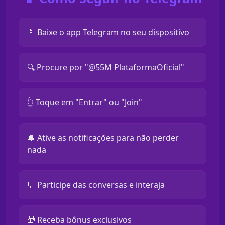
📱 Baixe o app Telegram no seu dispositivo
🔍 Procure por "@55M PlataformaOficial"
👆 Toque em "Entrar" ou "Join"
🔔 Ative as notificações para não perder
nada
💬 Participe das conversas e interaja
🎁 Receba bônus exclusivos