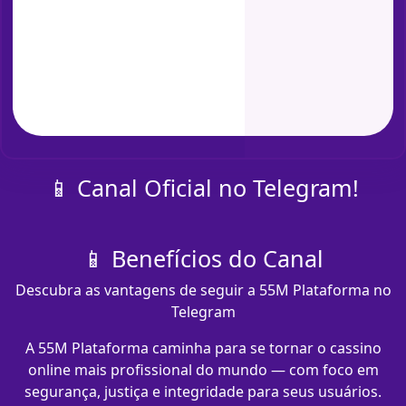
📱 Canal Oficial no Telegram!
📱 Benefícios do Canal
Descubra as vantagens de seguir a 55M Plataforma no
Telegram
A 55M Plataforma caminha para se tornar o cassino
online mais profissional do mundo — com foco em
segurança, justiça e integridade para seus usuários.