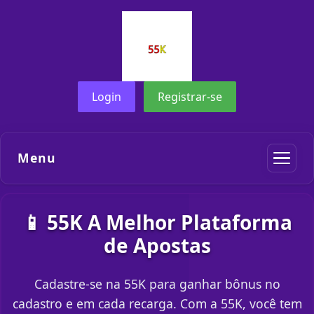
Login
Registrar-se
Menu
📱 55K A Melhor Plataforma
de Apostas
Cadastre-se na 55K para ganhar bônus no
cadastro e em cada recarga. Com a 55K, você tem