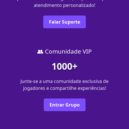
atendimento personalizado!
Falar Suporte
👥 Comunidade VIP
1000+
Junte-se a uma comunidade exclusiva de
jogadores e compartilhe experiências!
Entrar Grupo