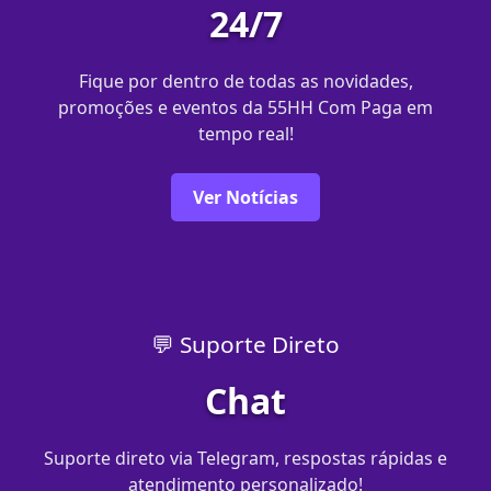
24/7
Fique por dentro de todas as novidades,
promoções e eventos da 55HH Com Paga em
tempo real!
Ver Notícias
💬 Suporte Direto
Chat
Suporte direto via Telegram, respostas rápidas e
atendimento personalizado!