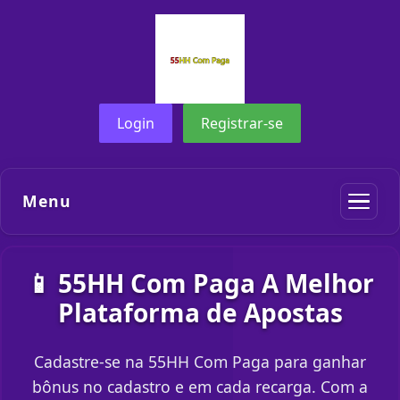
Login
Registrar-se
Menu
📱 55HH Com Paga A Melhor
Plataforma de Apostas
Cadastre-se na 55HH Com Paga para ganhar
bônus no cadastro e em cada recarga. Com a