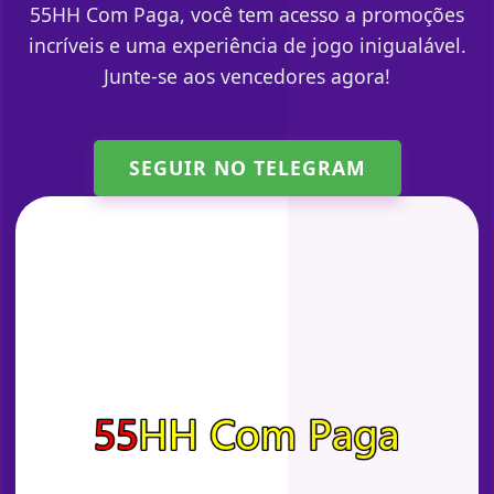
55HH Com Paga, você tem acesso a promoções
incríveis e uma experiência de jogo inigualável.
Junte-se aos vencedores agora!
SEGUIR NO TELEGRAM