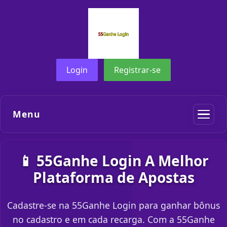
Login
Registrar-se
Menu
📱 55Ganhe Login A Melhor
Plataforma de Apostas
Cadastre-se na 55Ganhe Login para ganhar bônus
no cadastro e em cada recarga. Com a 55Ganhe