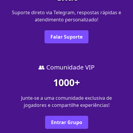
Suporte direto via Telegram, respostas rápidas e
atendimento personalizado!
Falar Suporte
👥 Comunidade VIP
1000+
Junte-se a uma comunidade exclusiva de
jogadores e compartilhe experiências!
Entrar Grupo