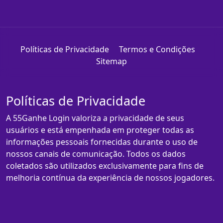
Políticas de Privacidade
Termos e Condições
Sitemap
Políticas de Privacidade
A 55Ganhe Login valoriza a privacidade de seus
usuários e está empenhada em proteger todas as
informações pessoais fornecidas durante o uso de
nossos canais de comunicação. Todos os dados
coletados são utilizados exclusivamente para fins de
melhoria contínua da experiência de nossos jogadores.