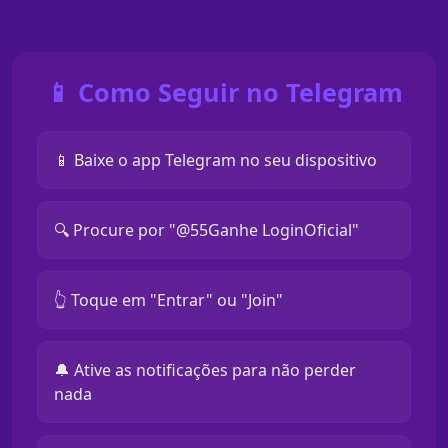
📱 Como Seguir no Telegram
📱 Baixe o app Telegram no seu dispositivo
🔍 Procure por "@55Ganhe LoginOficial"
👆 Toque em "Entrar" ou "Join"
🔔 Ative as notificações para não perder
nada