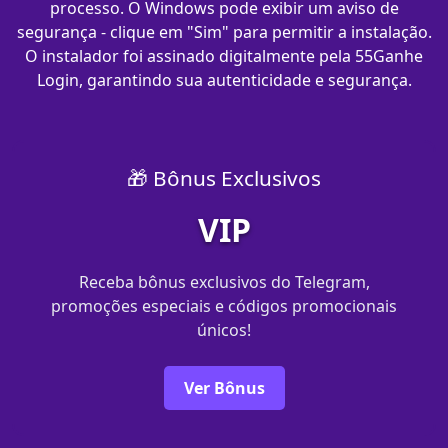
processo. O Windows pode exibir um aviso de
segurança - clique em "Sim" para permitir a instalação.
O instalador foi assinado digitalmente pela 55Ganhe
Login, garantindo sua autenticidade e segurança.
🎁 Bônus Exclusivos
VIP
Receba bônus exclusivos do Telegram,
promoções especiais e códigos promocionais
únicos!
Ver Bônus