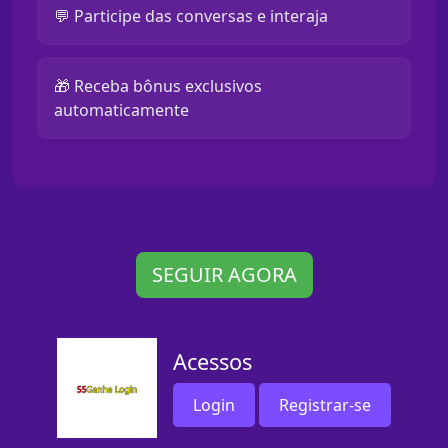
💬 Participe das conversas e interaja
🎁 Receba bônus exclusivos
automaticamente
SEGUIR AGORA
Acessos
Login
Registrar-se