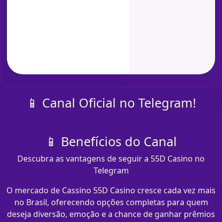
📱 Canal Oficial no Telegram!
📱 Benefícios do Canal
Descubra as vantagens de seguir a 55D Casino no
Telegram
O mercado de Cassino 55D Casino cresce cada vez mais
no Brasil, oferecendo opções completas para quem
deseja diversão, emoção e a chance de ganhar prêmios