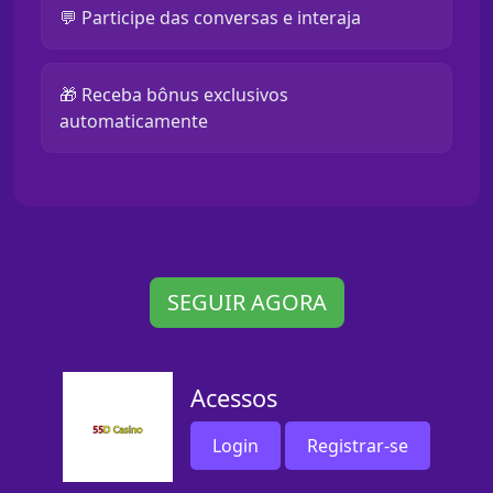
💬 Participe das conversas e interaja
🎁 Receba bônus exclusivos
automaticamente
SEGUIR AGORA
Acessos
Login
Registrar-se