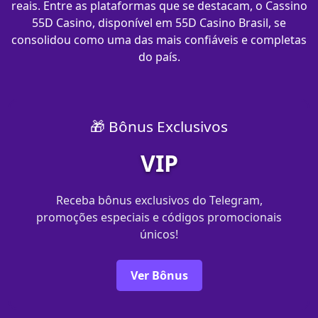
reais. Entre as plataformas que se destacam, o Cassino
55D Casino, disponível em 55D Casino Brasil, se
consolidou como uma das mais confiáveis e completas
do país.
🎁 Bônus Exclusivos
VIP
Receba bônus exclusivos do Telegram,
promoções especiais e códigos promocionais
únicos!
Ver Bônus