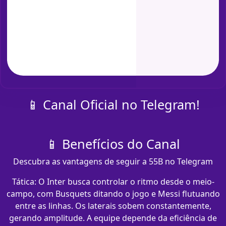
📱 Canal Oficial no Telegram!
📱 Benefícios do Canal
Descubra as vantagens de seguir a 55B no Telegram
Tática: O Inter busca controlar o ritmo desde o meio-
campo, com Busquets ditando o jogo e Messi flutuando
entre as linhas. Os laterais sobem constantemente,
gerando amplitude. A equipe depende da eficiência de