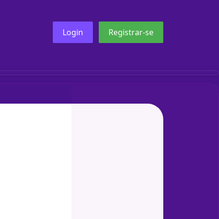
Login
Registrar-se