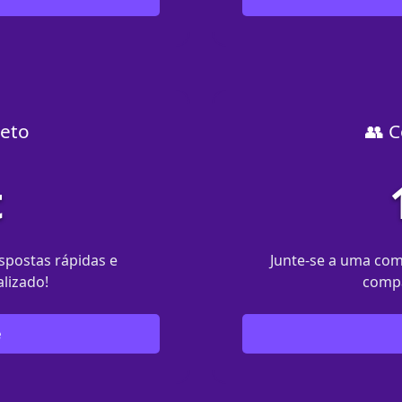
reto
👥 
t
espostas rápidas e
Junte-se a uma com
lizado!
compa
e