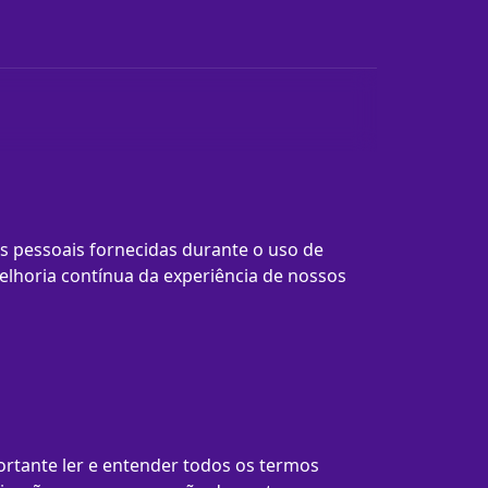
s pessoais fornecidas durante o uso de
elhoria contínua da experiência de nossos
ortante ler e entender todos os termos