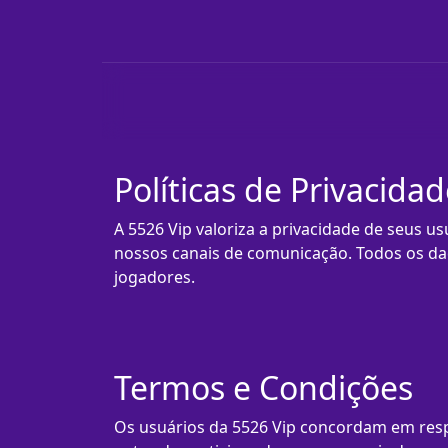
Políticas de Privacida
A 5526 Vip valoriza a privacidade de seus 
nossos canais de comunicação. Todos os dad
jogadores.
Termos e Condições
Os usuários da 5526 Vip concordam em respe