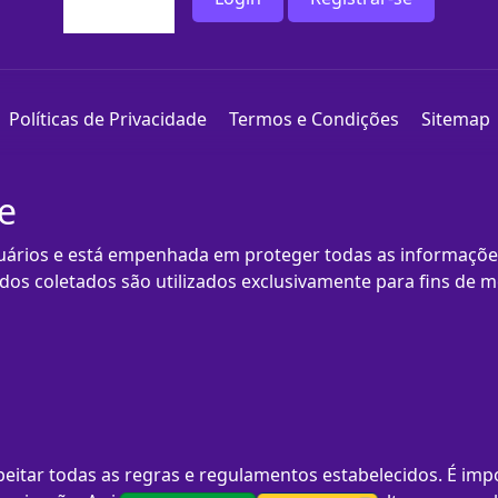
Políticas de Privacidade
Termos e Condições
Sitemap
de
usuários e está empenhada em proteger todas as informaçõe
os coletados são utilizados exclusivamente para fins de m
itar todas as regras e regulamentos estabelecidos. É imp