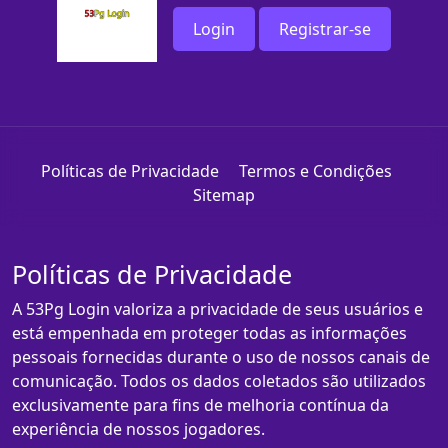
Login
Registrar-se
Políticas de Privacidade
Termos e Condições
Sitemap
Políticas de Privacidade
A 53Pg Login valoriza a privacidade de seus usuários e
está empenhada em proteger todas as informações
pessoais fornecidas durante o uso de nossos canais de
comunicação. Todos os dados coletados são utilizados
exclusivamente para fins de melhoria contínua da
experiência de nossos jogadores.