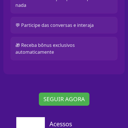
nada
💬 Participe das conversas e interaja
🎁 Receba bônus exclusivos
automaticamente
SEGUIR AGORA
Acessos