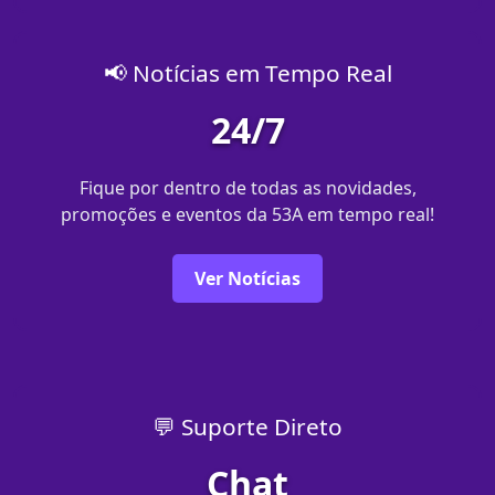
📢 Notícias em Tempo Real
24/7
Fique por dentro de todas as novidades,
promoções e eventos da 53A em tempo real!
Ver Notícias
💬 Suporte Direto
Chat