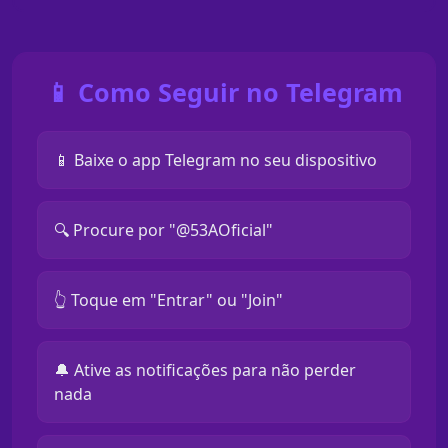
📱 Como Seguir no Telegram
📱 Baixe o app Telegram no seu dispositivo
🔍 Procure por "@53AOficial"
👆 Toque em "Entrar" ou "Join"
🔔 Ative as notificações para não perder
nada