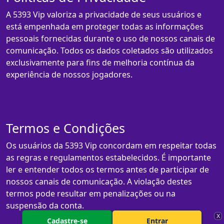
A 5393 Vip valoriza a privacidade de seus usuários e
está empenhada em proteger todas as informações
pessoais fornecidas durante o uso de nossos canais de
comunicação. Todos os dados coletados são utilizados
exclusivamente para fins de melhoria contínua da
experiência de nossos jogadores.
Termos e Condições
Os usuários da 5393 Vip concordam em respeitar todas
as regras e regulamentos estabelecidos. É importante
ler e entender todos os termos antes de participar de
nossos canais de comunicação. A violação destes
termos pode resultar em penalizações ou na
suspensão da conta.
X
Cadastre-se
Entrar