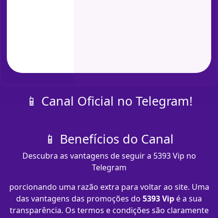
📱 Canal Oficial no Telegram!
📱 Benefícios do Canal
Descubra as vantagens de seguir a 5393 Vip no
Telegram
porcionando uma razão extra para voltar ao site. Uma
das vantagens das promoções do
5393 Vip
é a sua
transparência. Os termos e condições são claramente