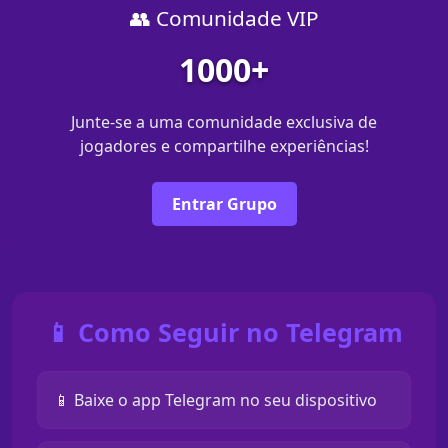
👥 Comunidade VIP
1000+
Junte-se a uma comunidade exclusiva de
jogadores e compartilhe experiências!
Entrar Grupo
📱 Como Seguir no Telegram
📱 Baixe o app Telegram no seu dispositivo