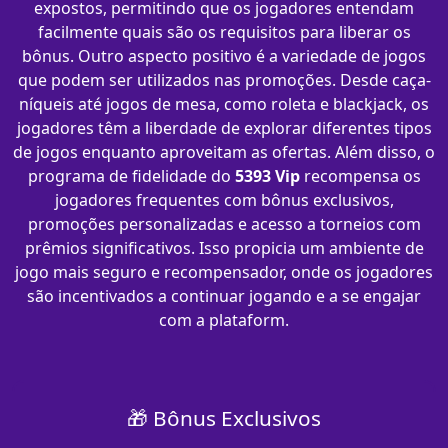
expostos, permitindo que os jogadores entendam
facilmente quais são os requisitos para liberar os
bônus. Outro aspecto positivo é a variedade de jogos
que podem ser utilizados nas promoções. Desde caça-
níqueis até jogos de mesa, como roleta e blackjack, os
jogadores têm a liberdade de explorar diferentes tipos
de jogos enquanto aproveitam as ofertas. Além disso, o
programa de fidelidade do
5393 Vip
recompensa os
jogadores frequentes com bônus exclusivos,
promoções personalizadas e acesso a torneios com
prêmios significativos. Isso propicia um ambiente de
jogo mais seguro e recompensador, onde os jogadores
são incentivados a continuar jogando e a se engajar
com a plataform.
🎁 Bônus Exclusivos