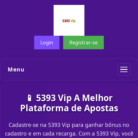
Login
Registrar-se
Menu
📱 5393 Vip A Melhor
Plataforma de Apostas
Cadastre-se na 5393 Vip para ganhar bônus no
cadastro e em cada recarga. Com a 5393 Vip, você