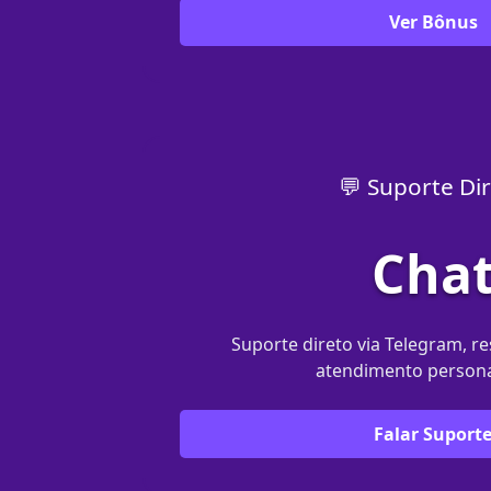
Ver Bônus
💬 Suporte Di
Cha
Suporte direto via Telegram, r
atendimento persona
Falar Suport