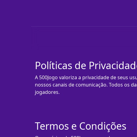
Políticas de Privacida
A 500Jogo valoriza a privacidade de seus u
nossos canais de comunicação. Todos os dad
jogadores.
Termos e Condições