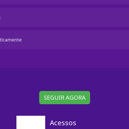
a
aticamente
SEGUIR AGORA
Acessos