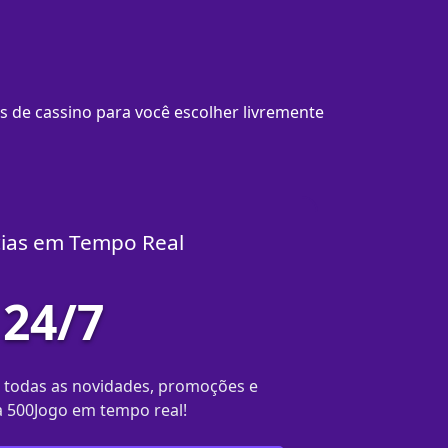
s de cassino para você escolher livremente
cias em Tempo Real
24/7
e todas as novidades, promoções e
a 500Jogo em tempo real!