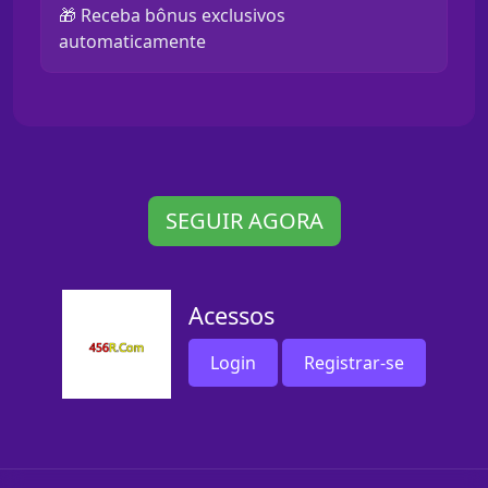
🎁 Receba bônus exclusivos
automaticamente
SEGUIR AGORA
Acessos
Login
Registrar-se