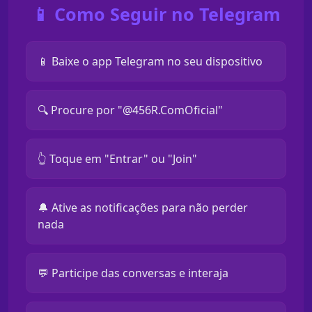
📱 Como Seguir no Telegram
📱 Baixe o app Telegram no seu dispositivo
🔍 Procure por "@456R.ComOficial"
👆 Toque em "Entrar" ou "Join"
🔔 Ative as notificações para não perder
nada
💬 Participe das conversas e interaja