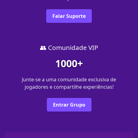
Falar Suporte
👥 Comunidade VIP
1000+
Junte-se a uma comunidade exclusiva de
jogadores e compartilhe experiências!
Entrar Grupo