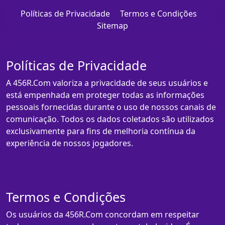
Políticas de Privacidade
Termos e Condições
Sitemap
Políticas de Privacidade
A 456R.Com valoriza a privacidade de seus usuários e
está empenhada em proteger todas as informações
pessoais fornecidas durante o uso de nossos canais de
comunicação. Todos os dados coletados são utilizados
exclusivamente para fins de melhoria contínua da
experiência de nossos jogadores.
Termos e Condições
Os usuários da 456R.Com concordam em respeitar