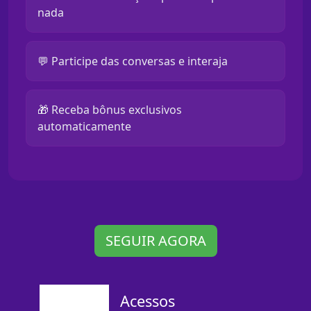
nada
💬 Participe das conversas e interaja
🎁 Receba bônus exclusivos
automaticamente
SEGUIR AGORA
Acessos