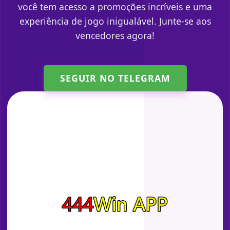
você tem acesso a promoções incríveis e uma
experiência de jogo inigualável. Junte-se aos
vencedores agora!
SEGUIR NO TELEGRAM