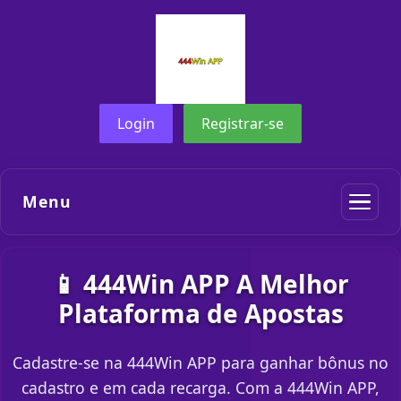
Login
Registrar-se
Menu
📱 444Win APP A Melhor
Plataforma de Apostas
Cadastre-se na 444Win APP para ganhar bônus no
cadastro e em cada recarga. Com a 444Win APP,