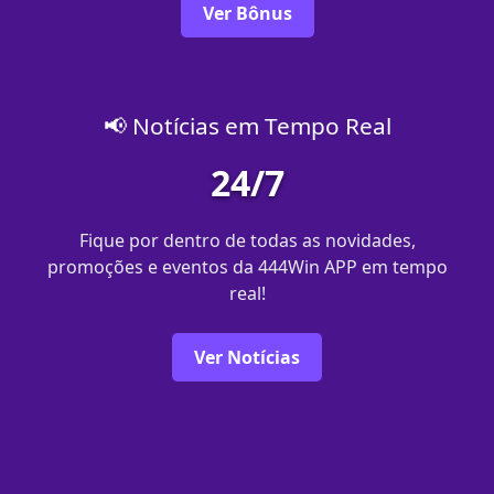
Ver Bônus
📢 Notícias em Tempo Real
24/7
Fique por dentro de todas as novidades,
promoções e eventos da 444Win APP em tempo
real!
Ver Notícias