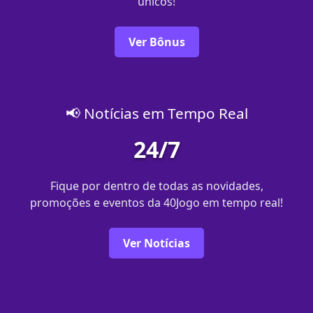
únicos!
Ver Bônus
📢 Notícias em Tempo Real
24/7
Fique por dentro de todas as novidades,
promoções e eventos da 40Jogo em tempo real!
Ver Notícias