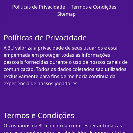
Políticas de Privacidade
Termos e Condições
Sitemap
Políticas de Privacidade
A 3U valoriza a privacidade de seus usuários e está
empenhada em proteger todas as informações
pessoais fornecidas durante o uso de nossos canais de
comunicação. Todos os dados coletados são utilizados
exclusivamente para fins de melhoria contínua da
experiência de nossos jogadores.
Termos e Condições
Os usuários da 3U concordam em respeitar todas as
regras e regulamentos estabelecidos. É importante ler