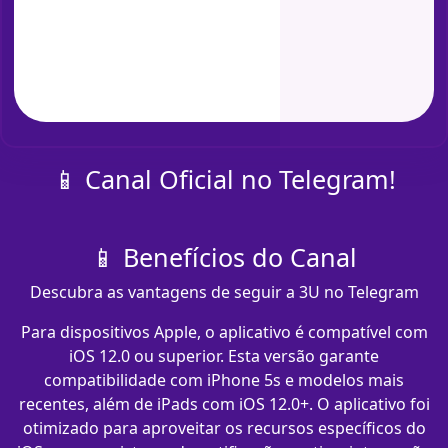
📱 Canal Oficial no Telegram!
📱 Benefícios do Canal
Descubra as vantagens de seguir a 3U no Telegram
Para dispositivos Apple, o aplicativo é compatível com
iOS 12.0 ou superior. Esta versão garante
compatibilidade com iPhone 5s e modelos mais
recentes, além de iPads com iOS 12.0+. O aplicativo foi
otimizado para aproveitar os recursos específicos do