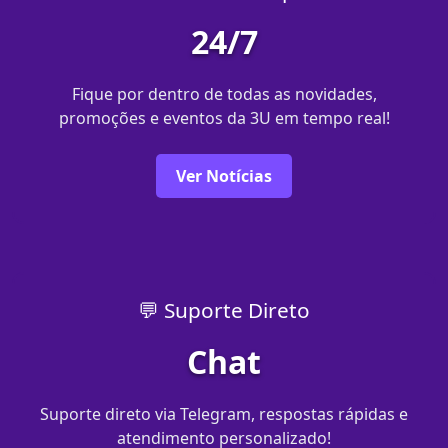
24/7
Fique por dentro de todas as novidades,
promoções e eventos da 3U em tempo real!
Ver Notícias
💬 Suporte Direto
Chat
Suporte direto via Telegram, respostas rápidas e
atendimento personalizado!