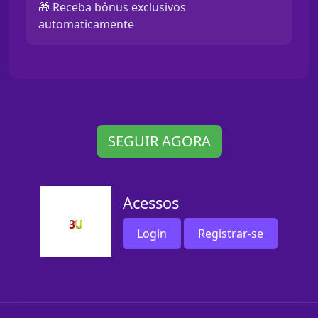
🎁 Receba bônus exclusivos
automaticamente
SEGUIR AGORA
Acessos
Login
Registrar-se