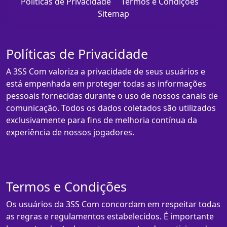
Políticas de Privacidade
Termos e Condições
Sitemap
Políticas de Privacidade
A 3SS Com valoriza a privacidade de seus usuários e
está empenhada em proteger todas as informações
pessoais fornecidas durante o uso de nossos canais de
comunicação. Todos os dados coletados são utilizados
exclusivamente para fins de melhoria contínua da
experiência de nossos jogadores.
Termos e Condições
Os usuários da 3SS Com concordam em respeitar todas
as regras e regulamentos estabelecidos. É importante