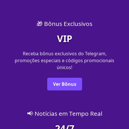
🎁 Bônus Exclusivos
VIP
Receba bônus exclusivos do Telegram,
promoções especiais e códigos promocionais
únicos!
Ver Bônus
📢 Notícias em Tempo Real
24/7