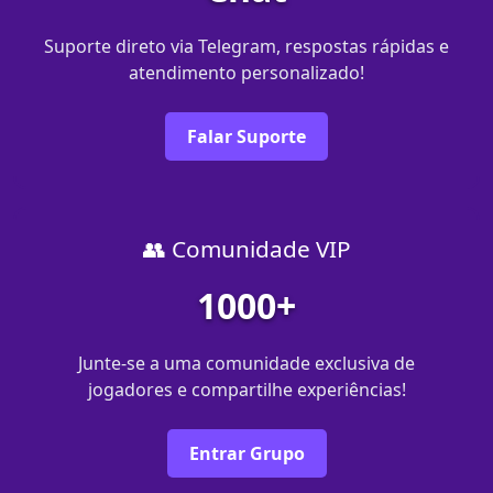
Suporte direto via Telegram, respostas rápidas e
atendimento personalizado!
Falar Suporte
👥 Comunidade VIP
1000+
Junte-se a uma comunidade exclusiva de
jogadores e compartilhe experiências!
Entrar Grupo