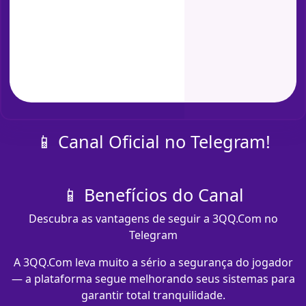
📱 Canal Oficial no Telegram!
📱 Benefícios do Canal
Descubra as vantagens de seguir a 3QQ.Com no
Telegram
A 3QQ.Com leva muito a sério a segurança do jogador
— a plataforma segue melhorando seus sistemas para
garantir total tranquilidade.