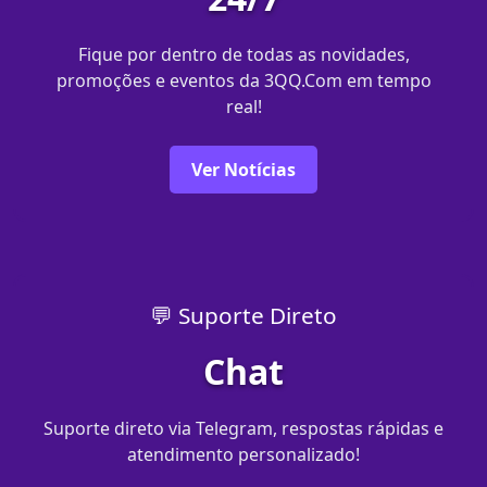
Fique por dentro de todas as novidades,
promoções e eventos da 3QQ.Com em tempo
real!
Ver Notícias
💬 Suporte Direto
Chat
Suporte direto via Telegram, respostas rápidas e
atendimento personalizado!