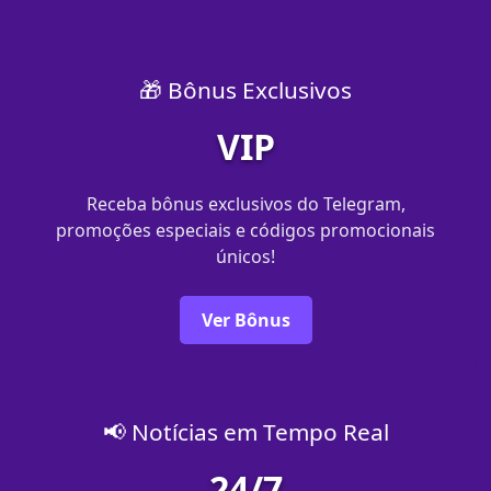
🎁 Bônus Exclusivos
VIP
Receba bônus exclusivos do Telegram,
promoções especiais e códigos promocionais
únicos!
Ver Bônus
📢 Notícias em Tempo Real
24/7