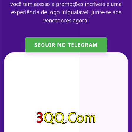
você tem acesso a promoções incríveis e uma
experiência de jogo inigualável. Junte-se aos
vencedores agora!
SEGUIR NO TELEGRAM