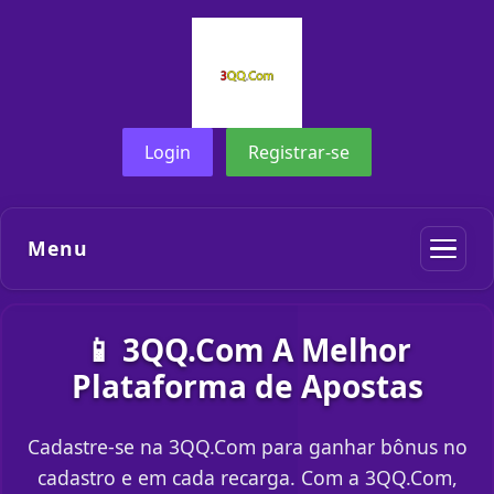
Login
Registrar-se
Menu
📱 3QQ.Com A Melhor
Plataforma de Apostas
Cadastre-se na 3QQ.Com para ganhar bônus no
cadastro e em cada recarga. Com a 3QQ.Com,