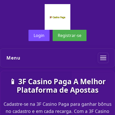
Login
Registrar-se
Menu
📱 3F Casino Paga A Melhor
Plataforma de Apostas
Cadastre-se na 3F Casino Paga para ganhar bônus
no cadastro e em cada recarga. Com a 3F Casino