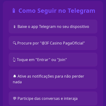
📱 Como Seguir no Telegram
📱 Baixe o app Telegram no seu dispositivo
🔍 Procure por "@3F Casino PagaOficial"
👆 Toque em "Entrar" ou "Join"
🔔 Ative as notificações para não perder
nada
💬 Participe das conversas e interaja