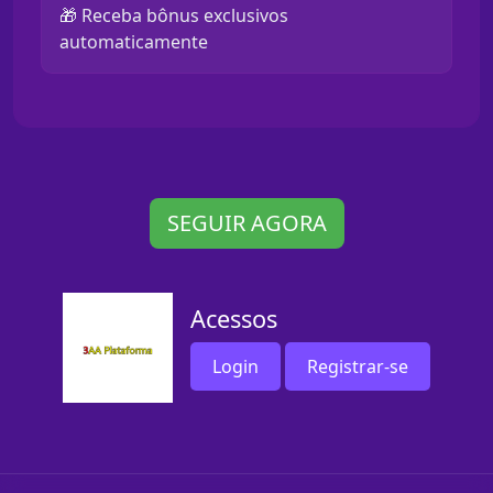
🎁 Receba bônus exclusivos
automaticamente
SEGUIR AGORA
Acessos
Login
Registrar-se