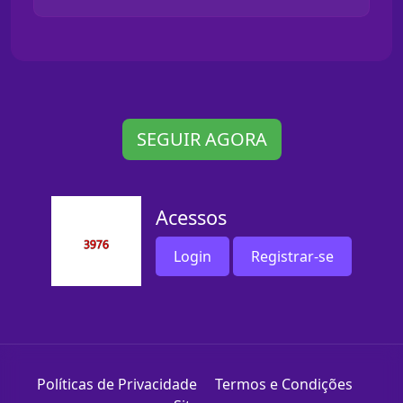
SEGUIR AGORA
Acessos
Login
Registrar-se
Políticas de Privacidade
Termos e Condições