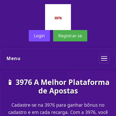
Login
Registrar-se
Menu
📱 3976 A Melhor Plataforma
de Apostas
Cadastre-se na 3976 para ganhar bônus no
cadastro e em cada recarga. Com a 3976, você