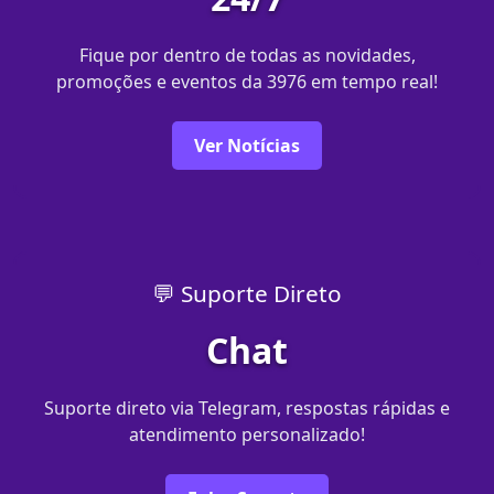
Fique por dentro de todas as novidades,
promoções e eventos da 3976 em tempo real!
Ver Notícias
💬 Suporte Direto
Chat
Suporte direto via Telegram, respostas rápidas e
atendimento personalizado!