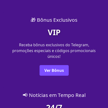
🎁 Bônus Exclusivos
VIP
Receba bônus exclusivos do Telegram,
promoções especiais e códigos promocionais
únicos!
Ver Bônus
📢 Notícias em Tempo Real
24/7