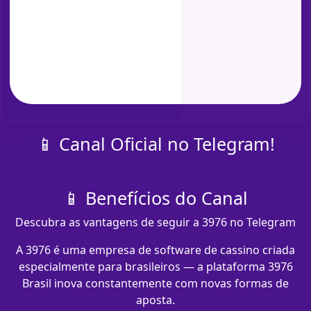
📱 Canal Oficial no Telegram!
📱 Benefícios do Canal
Descubra as vantagens de seguir a 3976 no Telegram
A 3976 é uma empresa de software de cassino criada
especialmente para brasileiros — a plataforma 3976
Brasil inova constantemente com novas formas de
aposta.